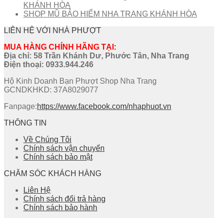
KHÁNH HÒA
SHOP MŨ BẢO HIỂM NHA TRANG KHÁNH HÒA
LIÊN HỆ VỚI NHÀ PHƯỢT
MUA HÀNG CHÍNH HÃNG TẠI:
Địa chỉ: 58 Trần Khánh Dư, Phước Tân, Nha Trang
Điện thoại:
0933.944.246
Hộ Kinh Doanh Bạn Phượt Shop Nha Trang
GCNDKHKD: 37A8029077
Fanpage:
https://www.facebook.com/nhaphuot.vn
THÔNG TIN
Về Chúng Tôi
Chính sách vận chuyển
Chính sách bảo mật
CHĂM SÓC KHÁCH HÀNG
Liên Hệ
Chính sách đổi trả hàng
Chính sách bảo hành