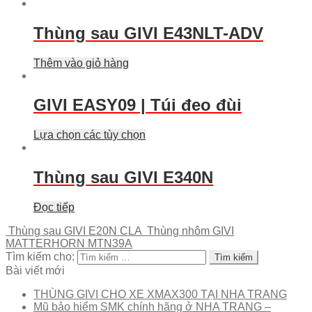
Thùng sau GIVI E43NLT-ADV
Thêm vào giỏ hàng
GIVI EASY09 | Túi đeo đùi
Lựa chọn các tùy chọn
Thùng sau GIVI E340N
Đọc tiếp
Thùng sau GIVI E20N CLA
Thùng nhôm GIVI
MATTERHORN MTN39A
Tìm kiếm cho:
Bài viết mới
THÙNG GIVI CHO XE XMAX300 TẠI NHA TRANG
Mũ bảo hiểm SMK chính hãng ở NHA TRANG –