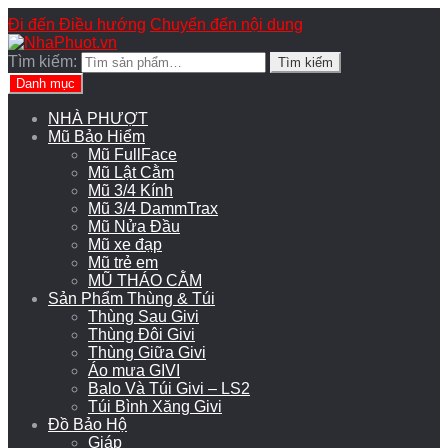
Đi đến Điều hướng
Chuyển đến nội dung
Tìm kiếm:
Tìm kiếm
Danh mục
NHÀ PHƯỢT
Mũ Bảo Hiểm
Mũ FullFace
Mũ Lật Cằm
Mũ 3/4 Kính
Mũ 3/4 DammTrax
Mũ Nửa Đầu
Mũ xe đạp
Mũ trẻ em
MŨ THÁO CẰM
Sản Phẩm Thùng & Túi
Thùng Sau Givi
Thùng Đôi Givi
Thùng Giữa Givi
Áo mưa GIVI
Balo Và Túi Givi – LS2
Túi Bình Xăng Givi
Đồ Bảo Hộ
Giáp