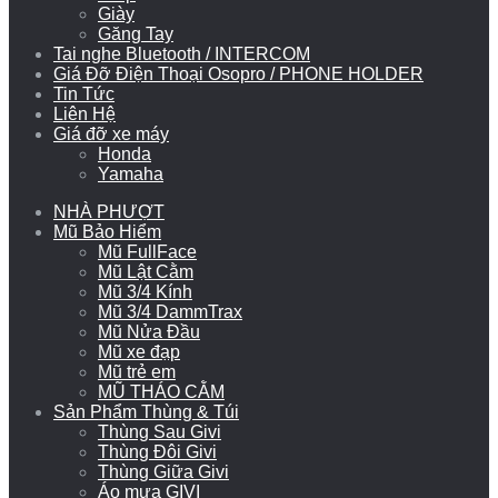
Giày
Găng Tay
Tai nghe Bluetooth / INTERCOM
Giá Đỡ Điện Thoại Osopro / PHONE HOLDER
Tin Tức
Liên Hệ
Giá đỡ xe máy
Honda
Yamaha
NHÀ PHƯỢT
Mũ Bảo Hiểm
Mũ FullFace
Mũ Lật Cằm
Mũ 3/4 Kính
Mũ 3/4 DammTrax
Mũ Nửa Đầu
Mũ xe đạp
Mũ trẻ em
MŨ THÁO CẰM
Sản Phẩm Thùng & Túi
Thùng Sau Givi
Thùng Đôi Givi
Thùng Giữa Givi
Áo mưa GIVI