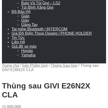
Balo Và Túi Givi – LS2
Túi Bình Xăng Givi
Đồ Bảo Hộ
Giáp
Giày
Găng Tay
Tai nghe Bluetooth / INTERCOM
Giá Đỡ Điện Thoại Osopro / PHONE HOLDER
Tin Tức
Liên Hệ
Giá đỡ xe máy
Honda
Yamaha
Trang chủ
/
Sản Phẩm Givi
/
Thùng Sau Givi
/
Thùng sau
GIVI E26N2X CLA
Thùng sau GIVI E26N2X
CLA
₫
1.000.000