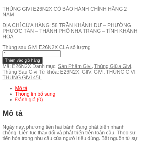
THÙNG GIVI E26N2X CÓ BẢO HÀNH CHÍNH HÃNG 2
NĂM
ĐỊA CHỈ CỬA HÀNG: 58 TRẦN KHÁNH DƯ – PHƯỜNG
PHƯỚC TÂN – THÀNH PHỐ NHA TRANG – TỈNH KHÁNH
HÒA
Thùng sau GIVI E26N2X CLA số lượng
Thêm vào giỏ hàng
Mã:
E26N2X
Danh mục:
Sản Phẩm Givi
,
Thùng Giữa Givi
,
Thùng Sau Givi
Từ khóa:
E26N2X
,
GIIV
,
GIVI
,
THÙNG GIVI
,
THÙNG GIVI 45L
Mô tả
Thông tin bổ sung
Đánh giá (0)
Mô tả
Ngày nay, phương tiện hai bánh đang phát triển nhanh
chóng. Liên tục thay đổi và phát triển trên toàn cầu. Theo sự
tiến hóa trong nhu cầu của người tiêu dùng. Bắt nguồn từ sự