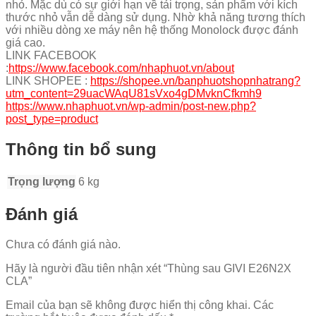
nhỏ. Mặc dù có sự giới hạn về tải trọng, sản phẩm với kích
thước nhỏ vẫn dễ dàng sử dụng. Nhờ khả năng tương thích
với nhiều dòng xe máy nên hệ thống Monolock được đánh
giá cao.
LINK FACEBOOK
:
https://www.facebook.com/nhaphuot.vn/about
LINK SHOPEE :
https://shopee.vn/banphuotshopnhatrang?
utm_content=29uacWAqU81sVxo4gDMvknCfkmh9
https://www.nhaphuot.vn/wp-admin/post-new.php?
post_type=product
Thông tin bổ sung
Trọng lượng
6 kg
Đánh giá
Chưa có đánh giá nào.
Hãy là người đầu tiên nhận xét “Thùng sau GIVI E26N2X
CLA”
Email của bạn sẽ không được hiển thị công khai.
Các