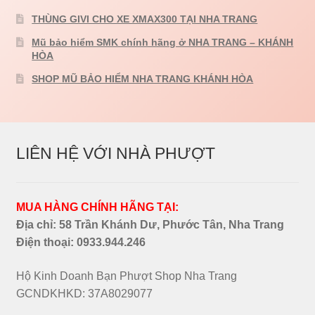
Liên Hệ
THÙNG GIVI CHO XE XMAX300 TẠI NHA TRANG
Mũ bảo hiểm SMK chính hãng ở NHA TRANG – KHÁNH
Mở
Giá đỡ xe máy
HÒA
rộng
SHOP MŨ BẢO HIỂM NHA TRANG KHÁNH HÒA
menu
con
LIÊN HỆ VỚI NHÀ PHƯỢT
MUA HÀNG CHÍNH HÃNG TẠI:
Địa chỉ: 58 Trần Khánh Dư, Phước Tân, Nha Trang
Điện thoại:
0933.944.246
Hộ Kinh Doanh Bạn Phượt Shop Nha Trang
GCNDKHKD: 37A8029077