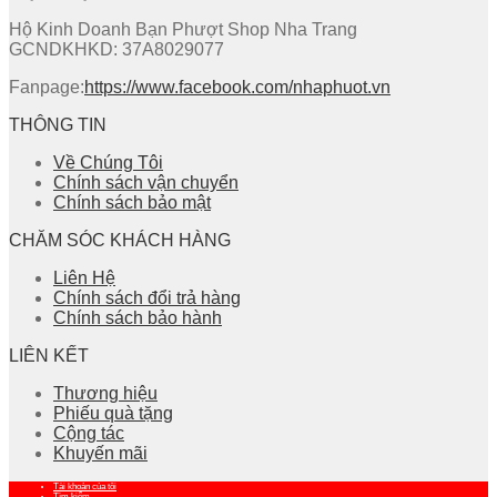
Hộ Kinh Doanh Bạn Phượt Shop Nha Trang
GCNDKHKD: 37A8029077
Fanpage:
https://www.facebook.com/nhaphuot.vn
THÔNG TIN
Về Chúng Tôi
Chính sách vận chuyển
Chính sách bảo mật
CHĂM SÓC KHÁCH HÀNG
Liên Hệ
Chính sách đổi trả hàng
Chính sách bảo hành
LIÊN KẾT
Thương hiệu
Phiếu quà tặng
Cộng tác
Khuyến mãi
Tài khoản của tôi
Tìm kiếm