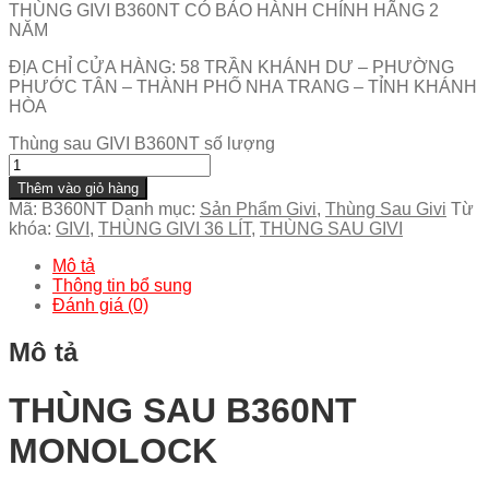
THÙNG GIVI B360NT CÓ BẢO HÀNH CHÍNH HÃNG 2
NĂM
ĐỊA CHỈ CỬA HÀNG: 58 TRẦN KHÁNH DƯ – PHƯỜNG
PHƯỚC TÂN – THÀNH PHỐ NHA TRANG – TỈNH KHÁNH
HÒA
Thùng sau GIVI B360NT số lượng
Thêm vào giỏ hàng
Mã:
B360NT
Danh mục:
Sản Phẩm Givi
,
Thùng Sau Givi
Từ
khóa:
GIVI
,
THÙNG GIVI 36 LÍT
,
THÙNG SAU GIVI
Mô tả
Thông tin bổ sung
Đánh giá (0)
Mô tả
THÙNG SAU B360NT
MONOLOCK