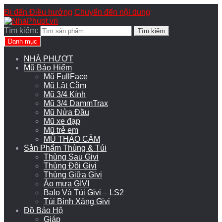
Đi đến Điều hướng
Chuyển đến nội dung
Tìm kiếm:
Tìm kiếm
Danh mục
NHÀ PHƯỢT
Mũ Bảo Hiểm
Mũ FullFace
Mũ Lật Cằm
Mũ 3/4 Kính
Mũ 3/4 DammTrax
Mũ Nửa Đầu
Mũ xe đạp
Mũ trẻ em
MŨ THÁO CẰM
Sản Phẩm Thùng & Túi
Thùng Sau Givi
Thùng Đôi Givi
Thùng Giữa Givi
Áo mưa GIVI
Balo Và Túi Givi – LS2
Túi Bình Xăng Givi
Đồ Bảo Hộ
Giáp