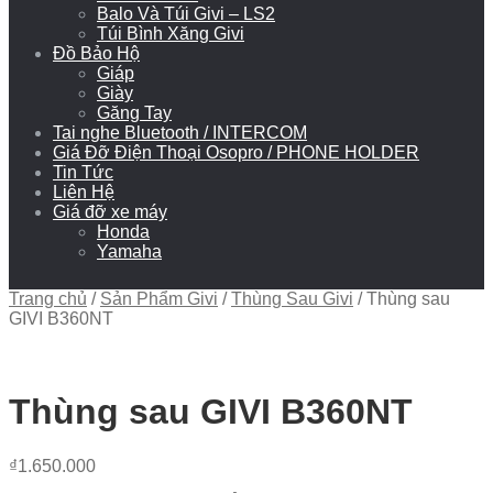
Balo Và Túi Givi – LS2
Túi Bình Xăng Givi
Đồ Bảo Hộ
Giáp
Giày
Găng Tay
Tai nghe Bluetooth / INTERCOM
Giá Đỡ Điện Thoại Osopro / PHONE HOLDER
Tin Tức
Liên Hệ
Giá đỡ xe máy
Honda
Yamaha
Trang chủ
/
Sản Phẩm Givi
/
Thùng Sau Givi
/
Thùng sau
GIVI B360NT
Thùng sau GIVI B360NT
₫
1.650.000