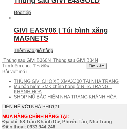
Thùng sau GIVI E43GOLD
Đọc tiếp
GIVI EASY06 | Túi bình xăng
MAGNETS
Thêm vào giỏ hàng
Thùng sau GIVI B360N
Thùng sau GIVI B34N
Tìm kiếm cho:
Bài viết mới
THÙNG GIVI CHO XE XMAX300 TẠI NHA TRANG
Mũ bảo hiểm SMK chính hãng ở NHA TRANG –
KHÁNH HÒA
SHOP MŨ BẢO HIỂM NHA TRANG KHÁNH HÒA
LIÊN HỆ VỚI NHÀ PHƯỢT
MUA HÀNG CHÍNH HÃNG TẠI:
Địa chỉ: 58 Trần Khánh Dư, Phước Tân, Nha Trang
Điện thoại:
0933.944.246