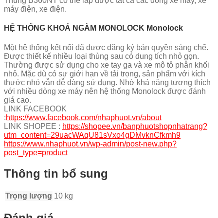
Thùng B360NT có thể lắp được tất cả các dòng xe máy, xe
máy điện, xe điện.
HỆ THỐNG KHOÁ NGÀM MONOLOCK Monolock
Một hệ thống kết nối đã được đăng ký bản quyền sáng chế.
Được thiết kế nhiều loại thùng sau có dung tích nhỏ gọn.
Thường được sử dụng cho xe tay ga và xe mô tô phân khối
nhỏ. Mặc dù có sự giới hạn về tải trọng, sản phẩm với kích
thước nhỏ vẫn dễ dàng sử dụng. Nhờ khả năng tương thích
với nhiều dòng xe máy nên hệ thống Monolock được đánh
giá cao.
LINK FACEBOOK
:
https://www.facebook.com/nhaphuot.vn/about
LINK SHOPEE :
https://shopee.vn/banphuotshopnhatrang?
utm_content=29uacWAqU81sVxo4gDMvknCfkmh9
https://www.nhaphuot.vn/wp-admin/post-new.php?
post_type=product
Thông tin bổ sung
Trọng lượng
10 kg
Đánh giá