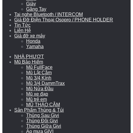
Giày
Găng Tay
Tai nghe Bluetooth / INTERCOM
Giá Đỡ Điện Thoại Osopro / PHONE HOLDER
Tin Tức
Liên Hệ
Giá đỡ xe máy
Honda
Yamaha
NHÀ PHƯỢT
Mũ Bảo Hiểm
Mũ FullFace
Mũ Lật Cằm
Mũ 3/4 Kính
Mũ 3/4 DammTrax
Mũ Nửa Đầu
Mũ xe đạp
Mũ trẻ em
MŨ THÁO CẰM
Sản Phẩm Thùng & Túi
Thùng Sau Givi
Thùng Đôi Givi
Thùng Giữa Givi
Áo mưa GIVI