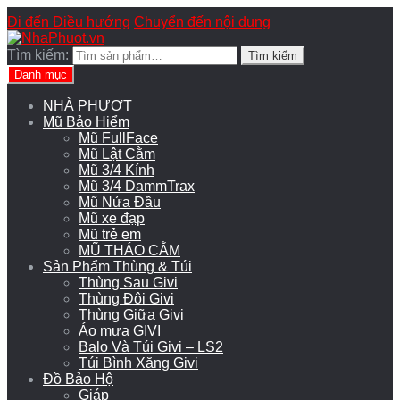
Đi đến Điều hướng
Chuyển đến nội dung
Tìm kiếm:
Tìm kiếm
Danh mục
NHÀ PHƯỢT
Mũ Bảo Hiểm
Mũ FullFace
Mũ Lật Cằm
Mũ 3/4 Kính
Mũ 3/4 DammTrax
Mũ Nửa Đầu
Mũ xe đạp
Mũ trẻ em
MŨ THÁO CẰM
Sản Phẩm Thùng & Túi
Thùng Sau Givi
Thùng Đôi Givi
Thùng Giữa Givi
Áo mưa GIVI
Balo Và Túi Givi – LS2
Túi Bình Xăng Givi
Đồ Bảo Hộ
Giáp