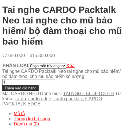
Tai nghe CARDO Packtalk
Neo tai nghe cho mũ bảo
hiểm/ bộ đàm thoại cho mũ
bảo hiểm
₫
7.650.000
–
₫
15.300.000
PHÂN LOẠI
Xóa
Tai nghe CARDO Packtalk Neo tai nghe cho mũ bảo hiểm/
bộ đàm thoại cho mũ bảo hiểm số lượng
Thêm vào giỏ hàng
Mã:
CARDO NEO
Danh mục:
TAI NGHE BLUETOOTH
Từ
khóa:
cardo
,
cardo edge
,
cardo packtalk
,
CARDO
PACKTALK EDGE
Mô tả
Thông tin bổ sung
Đánh giá (0)