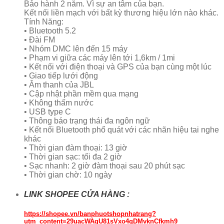
Bảo hành 2 năm. Vì sự an tâm của bạn.
Kết nối liền mạch với bất kỳ thương hiệu lớn nào khác.
Tính Năng:
• Bluetooth 5.2
• Đài FM
• Nhóm DMC lên đến 15 máy
• Phạm vi giữa các máy lên tới 1,6km / 1mi
• Kết nối với điện thoại và GPS của bạn cùng một lúc
• Giao tiếp lưới động
• Âm thanh của JBL
• Cập nhật phần mềm qua mạng
• Không thấm nước
• USB type C
• Thông báo trạng thái đa ngôn ngữ
• Kết nối Bluetooth phổ quát với các nhãn hiệu tai nghe
khác
• Thời gian đàm thoại: 13 giờ
• Thời gian sạc: tối đa 2 giờ
• Sạc nhanh: 2 giờ đàm thoại sau 20 phút sạc
• Thời gian chờ: 10 ngày
LINK SHOPEE CỬA HÀNG :
https://shopee.vn/banphuotshopnhatrang?
utm_content=29uacWAqU81sVxo4gDMvknCfkmh9