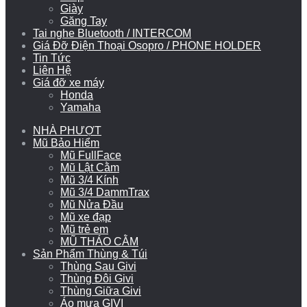
Giày
Găng Tay
Tai nghe Bluetooth / INTERCOM
Giá Đỡ Điện Thoại Osopro / PHONE HOLDER
Tin Tức
Liên Hệ
Giá đỡ xe máy
Honda
Yamaha
NHÀ PHƯỢT
Mũ Bảo Hiểm
Mũ FullFace
Mũ Lật Cằm
Mũ 3/4 Kính
Mũ 3/4 DammTrax
Mũ Nửa Đầu
Mũ xe đạp
Mũ trẻ em
MŨ THÁO CẰM
Sản Phẩm Thùng & Túi
Thùng Sau Givi
Thùng Đôi Givi
Thùng Giữa Givi
Áo mưa GIVI