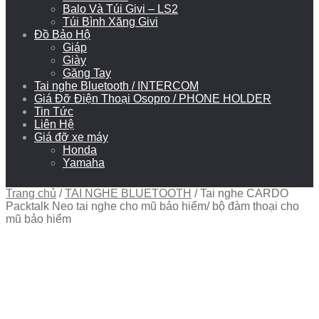
Balo Và Túi Givi – LS2
Túi Bình Xăng Givi
Đồ Bảo Hộ
Giáp
Giày
Găng Tay
Tai nghe Bluetooth / INTERCOM
Giá Đỡ Điện Thoại Osopro / PHONE HOLDER
Tin Tức
Liên Hệ
Giá đỡ xe máy
Honda
Yamaha
Trang chủ
/
TAI NGHE BLUETOOTH
/
Tai nghe CARDO
Packtalk Neo tai nghe cho mũ bảo hiểm/ bộ đàm thoại cho
mũ bảo hiểm