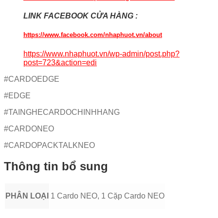
LINK FACEBOOK CỬA HÀNG :
https://www.facebook.com/nhaphuot.vn/about
https://www.nhaphuot.vn/wp-admin/post.php?
post=723&action=edi
#CARDOEDGE
#EDGE
#TAINGHECARDOCHINHHANG
#CARDONEO
#CARDOPACKTALKNEO
Thông tin bổ sung
PHÂN LOẠI
1 Cardo NEO, 1 Cặp Cardo NEO