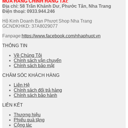
MUA HÀNG CHÍNH HÃNG TẠI:
Địa chỉ: 58 Trần Khánh Dư, Phước Tân, Nha Trang
Điện thoại:
0933.944.246
Hộ Kinh Doanh Bạn Phượt Shop Nha Trang
GCNDKHKD: 37A8029077
Fanpage:
https://www.facebook.com/nhaphuot.vn
THÔNG TIN
Về Chúng Tôi
Chính sách vận chuyển
Chính sách bảo mật
CHĂM SÓC KHÁCH HÀNG
Liên Hệ
Chính sách đổi trả hàng
Chính sách bảo hành
LIÊN KẾT
Thương hiệu
Phiếu quà tặng
Cộng tác