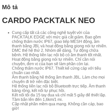
Mô tả
CARDO PACKTALK NEO
Cung cấp tất cả các công nghệ tuyệt vời của
PACKTALK EDGE với mức giá cắt giảm. Bao gồm
chống thấm nước IP67, giao tiếp MESH động, âm
thanh bằng JBL và hoạt động bằng giọng nói tự nhiên.
DMC thế hệ thứ 2. Nhóm dễ dàng. Tự động chữa
bệnh. Hệ thống liên lạc nội bộ có âm thanh tốt nhất.
Hoạt động bằng giọng nói tự nhiên. Chỉ cần nói
chuyện, đơn vị của bạn sẽ làm phần còn lại.
Chống thấm nước IP67. Thiết kế cứng cáp với tiêu
chuẩn cao nhất.
Âm thanh bằng hệ thống âm thanh JBL. Làm cho mọi
chuyến đi trở nên đặc biệt.
Hệ thống liên lạc nội bộ Bluetooth trực tiếp. Âm thanh
băng rộng, kết nối tự phục hồi.
Kết nối tối đa 15 tay đua và chỉ mất 5 giây để thiết lập.
Tầm bắn lên đến 1,6km/1 mi.
Cập nhật phần mềm qua mạng. Không cần cáp, bao
giờ!