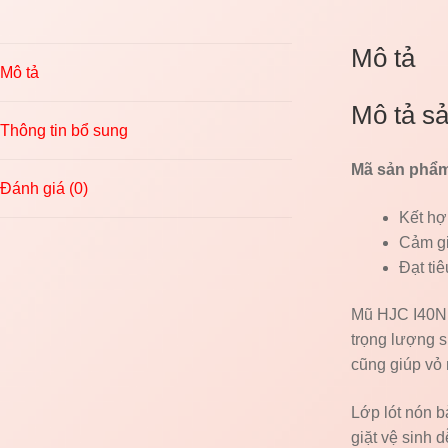
Mô tả
Mô tả
Mô tả s
Thông tin bổ sung
Mã sản phẩm
Đánh giá (0)
Kết hợ
Cảm giá
Đạt ti
Mũ HJC I40N 
trọng lượng s
cũng giúp vỏ
Lớp lót nón b
giặt vệ sinh 