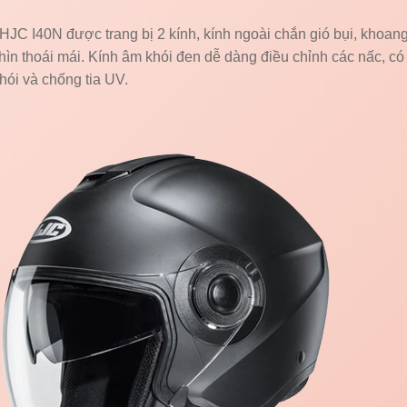
JC I40N được trang bị 2 kính, kính ngoài chắn gió bụi, khoang
hìn thoái mái. Kính âm khói đen dễ dàng điều chỉnh các nấc, có
ói và chống tia UV.