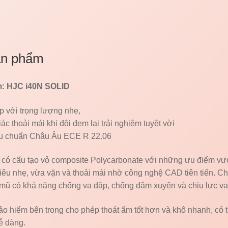
ản phẩm
: HJC i40N SOLID
p với trọng lượng nhẹ,
c thoải mái khi đội đem lại trải nghiệm tuyệt vời
êu chuẩn Châu Âu ECE R 22.06
có cấu tạo vỏ composite Polycarbonate với những ưu điểm vượ
iêu nhẹ, vừa vặn và thoải mái nhờ công nghệ CAD tiên tiến. Chấ
 mũ có khả năng chống va đập, chống đâm xuyên và chịu lực va
ảo hiểm bên trong cho phép thoát ẩm tốt hơn và khô nhanh, có t
dễ dàng.