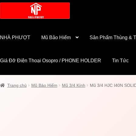
Đi
Chuyển
đến
đến
Điều
nội
hướng
dung
NHÀ PHƯỢT
Mũ Bảo Hiểm
Sản Phẩm Thùng & T
Giá Đỡ Điện Thoại Osopro / PHONE HOLDER
Tin Tức
Trang chủ
Mũ Bảo Hiểm
Mũ 3/4 Kính
Mũ 3/4 HJC I40N SOLI