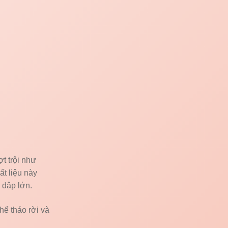
t trội như
t liệu này
 đập lớn.
hể tháo rời và