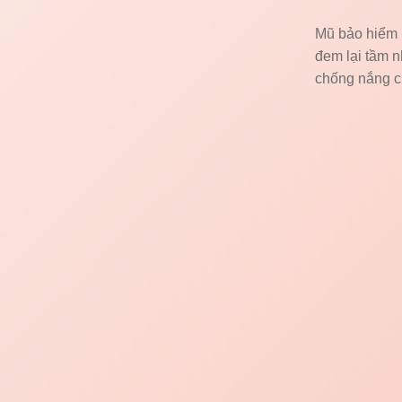
Mũ bảo hiểm H
đem lại tầm n
chống nắng ch