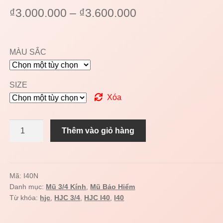
₫
3.000.000
–
₫
3.600.000
MÀU SẮC
SIZE
Xóa
Mũ
Thêm vào giỏ hàng
3/4
HJC
I40N
SOLID
Mã:
I40N
Danh mục:
Mũ 3/4 Kính
,
Mũ Bảo Hiểm
số
Từ khóa:
hjc
,
HJC 3/4
,
HJC I40
,
I40
lượng