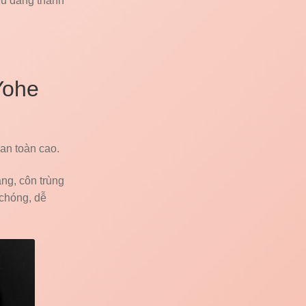
ểu dáng thanh
Yohe
 an toàn cao.
ng, côn trùng
chóng, dễ