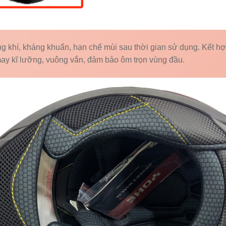
ng khí, kháng khuẩn, hạn chế mùi sau thời gian sử dụng. Kết h
ay kĩ lưỡng, vuông vắn, đảm bảo ôm trọn vùng đầu.