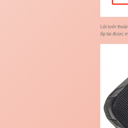
Lót lưới thoá
ốp tai được m