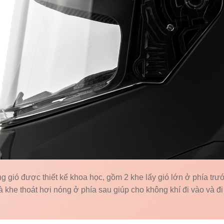
g gió được thiết kế khoa học, gồm 2 khe lấy gió lớn ở phía trướ
 khe thoát hơi nóng ở phía sau giúp cho không khí đi vào và đi