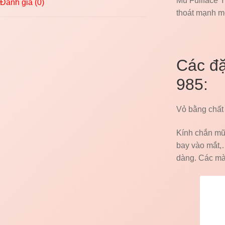
Mũ Fullface 
Đánh giá (0)
thoát mạnh m
Các đặ
985:
Vỏ bằng chất 
Kính chắn mũ 
bay vào mắt,
dàng. Các màu