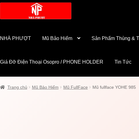
Đi
Chuyển
đến
đến
Điều
nội
hướng
dung
NHÀ PHƯỢT
Mũ Bảo Hiểm
Sản Phẩm Thùng & T
Giá Đỡ Điện Thoại Osopro / PHONE HOLDER
Tin Tức
Trang chủ
Mũ Bảo Hiểm
Mũ FullFace
Mũ fullface YOHE 985