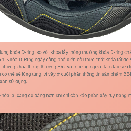
ụng khóa D-ring, so với khóa lẫy thông thường khóa D-ring ch
hơn. Khóa D-Ring ngày càng phổ biến bởi thực chất khóa rất dễ 
 những khóa thông thường. Đối với những người lần đầu sử d
 có thể sẽ lúng túng, vì vậy ở cuối phần thông tin sản phẩm BB
dẫn sử dụng.
khóa lại càng dễ dàng hơn khi chỉ cần kéo phần dây ruy băng 