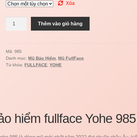
Xóa
Mũ
Thêm vào giỏ hàng
fullface
YOHE
985
số
Mã:
985
Danh mục:
Mũ Bảo Hiểm
,
Mũ FullFace
lượng
Từ khóa:
FULLFACE
,
YOHE
o hiểm fullface Yohe 985