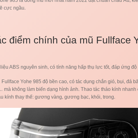
Yohe 985 là dòng mũ mới nhất năm 2022 đạt chuẩn châu Âu, ki
ẽ cực ngầu.
c điểm chính của mũ Fullface 
liệu ABS nguyên sinh, có tính năng hấp thụ lực tốt, đáp ứng độ
Fullface Yohe 985 độ bền cao, có tác dụng chắn gió, bụi, đá bă
… mà không làm biến dạng hình ảnh. Thao tác tháo kính nhanh 
 kính thay thế: gương vàng, gương bạc, khói, trong.