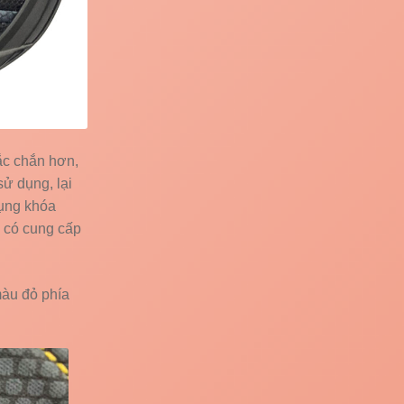
ắc chắn hơn,
sử dụng, lại
ụng khóa
I có cung cấp
màu đỏ phía