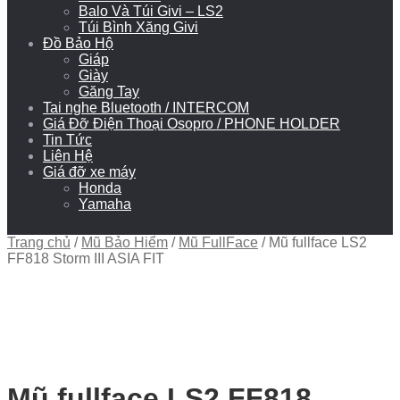
Balo Và Túi Givi – LS2
Túi Bình Xăng Givi
Đồ Bảo Hộ
Giáp
Giày
Găng Tay
Tai nghe Bluetooth / INTERCOM
Giá Đỡ Điện Thoại Osopro / PHONE HOLDER
Tin Tức
Liên Hệ
Giá đỡ xe máy
Honda
Yamaha
Trang chủ
/
Mũ Bảo Hiểm
/
Mũ FullFace
/
Mũ fullface LS2
FF818 Storm III ASIA FIT
Mũ fullface LS2 FF818