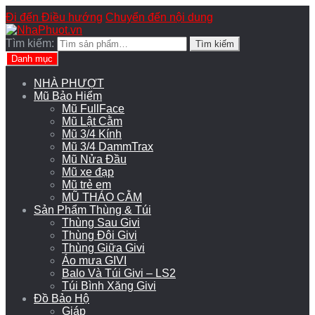
Đi đến Điều hướng
Chuyển đến nội dung
Tìm kiếm:
Tìm kiếm
Danh mục
NHÀ PHƯỢT
Mũ Bảo Hiểm
Mũ FullFace
Mũ Lật Cằm
Mũ 3/4 Kính
Mũ 3/4 DammTrax
Mũ Nửa Đầu
Mũ xe đạp
Mũ trẻ em
MŨ THÁO CẰM
Sản Phẩm Thùng & Túi
Thùng Sau Givi
Thùng Đôi Givi
Thùng Giữa Givi
Áo mưa GIVI
Balo Và Túi Givi – LS2
Túi Bình Xăng Givi
Đồ Bảo Hộ
Giáp