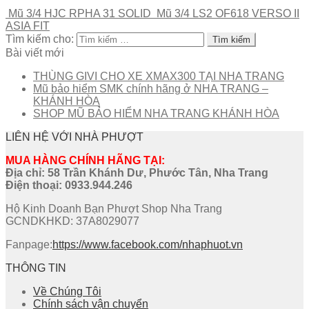
Mũ 3/4 HJC RPHA 31 SOLID
Mũ 3/4 LS2 OF618 VERSO II
ASIA FIT
Tìm kiếm cho:
Bài viết mới
THÙNG GIVI CHO XE XMAX300 TẠI NHA TRANG
Mũ bảo hiểm SMK chính hãng ở NHA TRANG –
KHÁNH HÒA
SHOP MŨ BẢO HIỂM NHA TRANG KHÁNH HÒA
LIÊN HỆ VỚI NHÀ PHƯỢT
MUA HÀNG CHÍNH HÃNG TẠI:
Địa chỉ: 58 Trần Khánh Dư, Phước Tân, Nha Trang
Điện thoại:
0933.944.246
Hộ Kinh Doanh Bạn Phượt Shop Nha Trang
GCNDKHKD: 37A8029077
Fanpage:
https://www.facebook.com/nhaphuot.vn
THÔNG TIN
Về Chúng Tôi
Chính sách vận chuyển