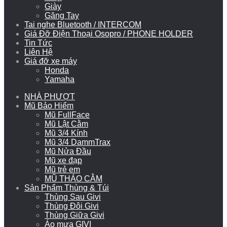
Giày
Găng Tay
Tai nghe Bluetooth / INTERCOM
Giá Đỡ Điện Thoại Osopro / PHONE HOLDER
Tin Tức
Liên Hệ
Giá đỡ xe máy
Honda
Yamaha
NHÀ PHƯỢT
Mũ Bảo Hiểm
Mũ FullFace
Mũ Lật Cằm
Mũ 3/4 Kính
Mũ 3/4 DammTrax
Mũ Nửa Đầu
Mũ xe đạp
Mũ trẻ em
MŨ THÁO CẰM
Sản Phẩm Thùng & Túi
Thùng Sau Givi
Thùng Đôi Givi
Thùng Giữa Givi
Áo mưa GIVI