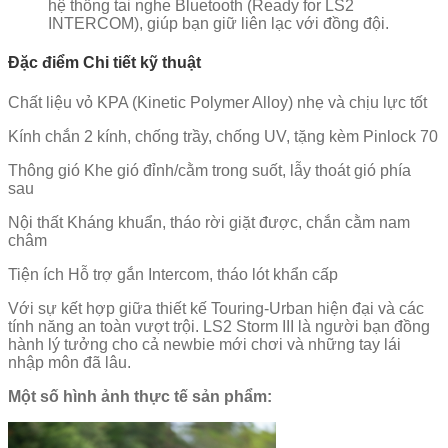
hệ thống tai nghe Bluetooth (Ready for LS2
INTERCOM), giúp bạn giữ liên lạc với đồng đội.
Đặc điểm Chi tiết kỹ thuật
Chất liệu vỏ KPA (Kinetic Polymer Alloy) nhẹ và chịu lực tốt
Kính chắn 2 kính, chống trầy, chống UV, tặng kèm Pinlock 70
Thông gió Khe gió đỉnh/cằm trong suốt, lẫy thoát gió phía
sau
Nội thất Kháng khuẩn, tháo rời giặt được, chắn cằm nam
châm
Tiện ích Hỗ trợ gắn Intercom, tháo lót khẩn cấp
Với sự kết hợp giữa thiết kế Touring-Urban hiện đại và các
tính năng an toàn vượt trội. LS2 Storm III là người bạn đồng
hành lý tưởng cho cả newbie mới chơi và những tay lái
nhập môn đã lâu.
Một số hình ảnh thực tế sản phẩm: