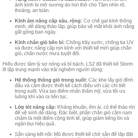
ảnh kính bị mờ sương do hơi thở cho Tầm nhìn rõ,
thoáng, an toàn.
Kính âm nâng cấp sâu, rộng:
Cơ chế gạt kính thông
minh, dễ dàng tháo lắp, giúp bảo vệ mắt khỏi ánh nắng
gắt gỏng ban ngày.
Kính chắn gió bền bỉ:
Chống trầy xước, chống tia UV
và được nâng cấp ron kính với thiết kế mới giúp chắn
gió, chắn nước mưa tuyệt đối.
Hiểu được tâm lý sợ nóng và bí bách, LS2 đã thiết kế Storm
III tập trung mạnh vào trải nghiệm người dùng:
Hệ thống thông gió trong suốt:
Các khe lấy gió đỉnh
đầu và cằm được thiết kế cách điệu với các chi tiết
trong suốt. Vừa tạo điểm nhấn thẩm mỹ, vừa tối ưu
luồng khí vào ra liên tục.
Lớp lót nâng cấp:
Kháng khuẩn, êm ái, có thể tháo rời
để vệ sinh dễ dàng. Đặc biệt, phần chắn gió cằm nam
châm là một điểm cộng tinh tế, giúp giảm tiếng ồn và
ngăn bụi hiệu quả.
Sẵn sàng kết nối: Mũ được thiết kế chờ sẵn để lắp đặt