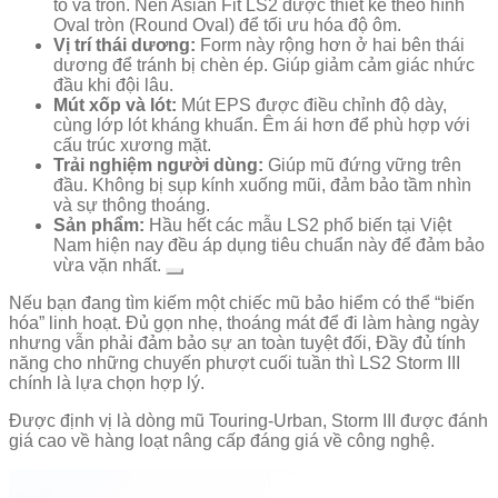
to và tròn. Nên Asian Fit LS2 được thiết kế theo hình
Oval tròn (Round Oval) để tối ưu hóa độ ôm.
Vị trí thái dương:
Form này rộng hơn ở hai bên thái
dương để tránh bị chèn ép. Giúp giảm cảm giác nhức
đầu khi đội lâu.
Mút xốp và lót:
Mút EPS được điều chỉnh độ dày,
cùng lớp lót kháng khuẩn. Êm ái hơn để phù hợp với
cấu trúc xương mặt.
Trải nghiệm người dùng:
Giúp mũ đứng vững trên
đầu. Không bị sụp kính xuống mũi, đảm bảo tầm nhìn
và sự thông thoáng.
Sản phẩm:
Hầu hết các mẫu LS2 phổ biến tại Việt
Nam hiện nay đều áp dụng tiêu chuẩn này để đảm bảo
vừa vặn nhất.
Nếu bạn đang tìm kiếm một chiếc mũ bảo hiểm có thể “biến
hóa” linh hoạt. Đủ gọn nhẹ, thoáng mát để đi làm hàng ngày
nhưng vẫn phải đảm bảo sự an toàn tuyệt đối, Đầy đủ tính
năng cho những chuyến phượt cuối tuần thì LS2 Storm III
chính là lựa chọn hợp lý.
Được định vị là dòng mũ Touring-Urban, Storm III được đánh
giá cao về hàng loạt nâng cấp đáng giá về công nghệ.