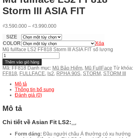
Storm III ASIA FIT
₫
3.590.000
–
₫
3.990.000
SIZE
COLOR
Xóa
Mũ fullface LS2 FF818 Storm III ASIA FIT số lượng
Thêm vào giỏ hàng
Mã:
FF818
Danh mục:
Mũ Bảo Hiểm
,
Mũ FullFace
Từ khóa:
FF818
,
FULLFACE
,
ls2
,
RPHA 90S
,
STORM
,
STORM III
Mô tả
Thông tin bổ sung
Đánh giá (0)
Mô tả
Chi tiết về Asian Fit LS2:
Form dáng:
Đầu người châu Á thường có xu hướng