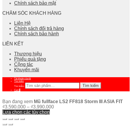
Chính sách bảo mật
CHĂM SÓC KHÁCH HÀNG
Liên Hệ
Chính sách đổi trả hàng
Chính sách bảo hành
LIÊN KẾT
Thương hiệu
Phiếu quà tặng
Cộng tác
Khuyến mãi
Tài khoản của tôi
Tìm kiếm
Tìm kiếm
Tìm kiếm:
Cart
0
Bạn đang xem
Mũ fullface LS2 FF818 Storm III ASIA FIT
₫
3.590.000
–
₫
3.990.000
Lựa chọn các tùy chọn