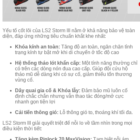
Yếu tố cốt lõi của LS2 Storm III nằm ở khả năng bảo vệ toàn
diện, đáp ứng những tiêu chuẩn khắt khe nhất:
Khóa kính an toàn:
Tăng độ an toàn, ngăn chặn tình
trạng kính tự bật mở khi di chuyển ở tốc độ cao
Hệ thống tháo lót khẩn cấp:
Một tính năng thường chỉ
có trên các dòng nón đua cao cấp. Giúp đội cứu hộ
tháo mũ dễ dàng khi có sự cố, giảm thiểu tổn thương
vùng cổ.
Dây quai gia cố & Khóa lẫy:
Đảm bảo mũ luôn cố
định chắc chắn nhưng vẫn thao tác đóng/mở cực
nhanh gọn tiện lợi
Cải tiến thông gió:
Lỗ thông gió to, thoáng khí tối đa.
LS2 Storm III giải quyết triệt để nỗi lo về tầm nhìn trong mọi
điều kiện thời tiết:
Tặng kèm Pinlock 70 MaxVision:
Tạm biệt nỗi ám