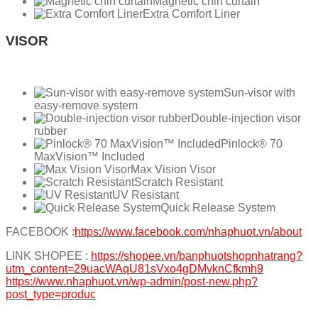
Magnetic chin curtain
Extra Comfort Liner
VISOR
Sun-visor with
easy-remove system
Double-injection visor
rubber
Pinlock® 70
MaxVision™ Included
Max Vision Visor
Scratch Resistant
UV Resistant
Quick Release System
FACEBOOK :
https://www.facebook.com/nhaphuot.vn/about
LINK SHOPEE :
https://shopee.vn/banphuotshopnhatrang?
utm_content=29uacWAqU81sVxo4gDMvknCfkmh9
https://www.nhaphuot.vn/wp-admin/post-new.php?
post_type=produc