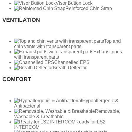
Visor Button Lock
Reinforced Chin Strap
VENTILATION
Top and
chin vents with transparent parts
Exhaust ports
with transparent parts
Channelled EPS
Breath Deflector
COMFORT
Hypoallergenic &
Antibacterial
Removable,
Washable & Breathable
Ready for LS2
INTERCOM