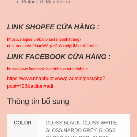
Pinlock 70 Max Vision
LINK SHOPEE CỬA HÀNG :
https://shopee.vn/banphuotshopnhatrang?
utm_content=29uacWAqU81sVxo4gDMvknCfkmh9
LINK FACEBOOK CỬA HÀNG :
https://www.facebook.com/nhaphuot.vn/about
https://www.nhaphuot.vn/wp-admin/post.php?
post=723&action=edi
Thông tin bổ sung
COLOR
GLOSS BLACK, GLOSS WHITE,
GLOSS NARDO GREY, GLOSS