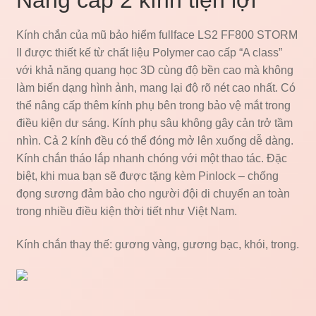
Nâng cấp 2 kính tiện lợi
Kính chắn của mũ bảo hiểm fullface LS2 FF800 STORM
II được thiết kế từ chất liệu Polymer cao cấp “A class”
với khả năng quang học 3D cùng độ bền cao mà không
làm biến dạng hình ảnh, mang lại độ rõ nét cao nhất. Có
thể nâng cấp thêm kính phụ bên trong bảo vệ mắt trong
điều kiện dư sáng. Kính phụ sâu không gây cản trở tầm
nhìn. Cả 2 kính đều có thể đóng mở lên xuống dễ dàng.
Kính chắn tháo lắp nhanh chóng với một thao tác. Đặc
biệt, khi mua bạn sẽ được tặng kèm Pinlock – chống
đọng sương đảm bảo cho người đội di chuyển an toàn
trong nhiều điều kiện thời tiết như Việt Nam.
Kính chắn thay thế: gương vàng, gương bạc, khói, trong.