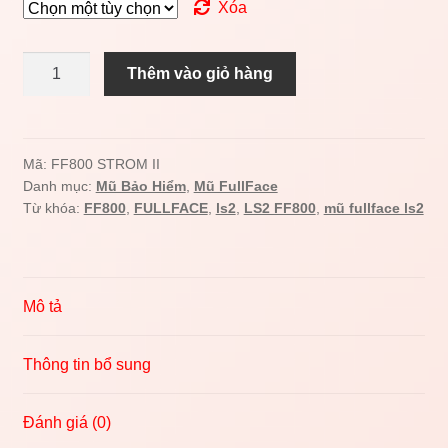
Xóa
Mũ
Thêm vào giỏ hàng
fullface
LS2
FF800
Storm
Mã:
FF800 STROM II
Danh mục:
Mũ Bảo Hiểm
,
Mũ FullFace
II
Từ khóa:
FF800
,
FULLFACE
,
ls2
,
LS2 FF800
,
mũ fullface ls2
ECE
22.06
số
lượng
Mô tả
Thông tin bổ sung
Đánh giá (0)