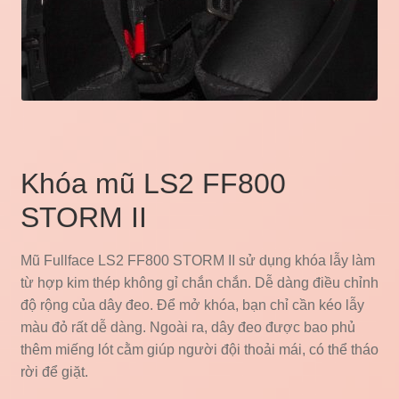
Khóa mũ LS2 FF800
STORM II
Mũ Fullface LS2 FF800 STORM II sử dụng khóa lẫy làm
từ hợp kim thép không gỉ chắn chắn. Dễ dàng điều chỉnh
độ rộng của dây đeo. Để mở khóa, bạn chỉ cần kéo lẫy
màu đỏ rất dễ dàng. Ngoài ra, dây đeo được bao phủ
thêm miếng lót cằm giúp người đội thoải mái, có thể tháo
rời để giặt.