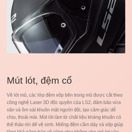
Mút lót, đệm cổ
Về lót mũ, các lớp đệm xốp bên trong mũ được cắt theo
công nghệ Laser 3D độc quyền của LS2, đảm bảo vừa
vặn và ôm sát khuôn mặt người đội, tạo cảm giác dễ
chịu, thoải mái. Mút lót làm từ chất liệu kháng khuẩn có
thể tháo rời để vệ sinh. Miếng đệm cằm dày và xốp giúp
tăng khả năng bảo vệ cũng như không cho gió lọt vào