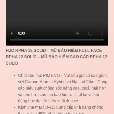
HJC RPHA 12 SOLID – MŨ BẢO HIỂM FULL FACE
RPHA 12 SOLID – MŨ BẢO HIỂM CAO CẤP RPHA 12
SOLID
Chất liệu mũ: PIM EVO – Vật liệu gia cố bao gồm
sợi Carbon-Aramid Hybrid và Natural Fiber. Cung
cấp hiệu suất chống sốc nâng cao, thoải mái hơn
và nhẹ hơn cho mũ bảo hiểm. Thiết kế vỏ khí
động học đạt tới hiệu suất đua xe.
Kính che mặt HJ-42: Cung cấp khả năng chống
tia cực tím 99%, phủ chống trầy xước.