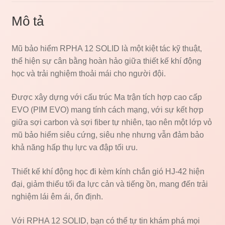
Mô tả
Mũ bảo hiểm RPHA 12 SOLID là một kiệt tác kỹ thuật,
thể hiện sự cân bằng hoàn hảo giữa thiết kế khí động
học và trải nghiệm thoải mái cho người đội.
Được xây dựng với cấu trúc Ma trận tích hợp cao cấp
EVO (PIM EVO) mang tính cách mạng, với sự kết hợp
giữa sợi carbon và sợi fiber tự nhiên, tạo nên một lớp vỏ
mũ bảo hiểm siêu cứng, siêu nhẹ nhưng vẫn đảm bảo
khả năng hấp thụ lực va đập tối ưu.
Thiết kế khí động học đi kèm kính chắn gió HJ-42 hiện
đại, giảm thiểu tối đa lực cản và tiếng ồn, mang đến trải
nghiệm lái êm ái, ổn định.
Với RPHA 12 SOLID, bạn có thể tự tin khám phá mọi