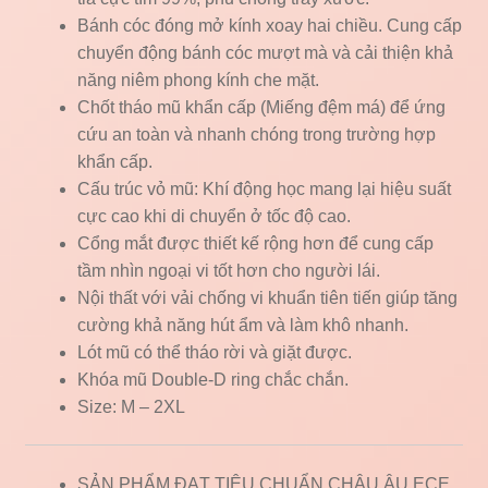
Bánh cóc đóng mở kính xoay hai chiều. Cung cấp
chuyển động bánh cóc mượt mà và cải thiện khả
năng niêm phong kính che mặt.
Chốt tháo mũ khẩn cấp (Miếng đệm má) để ứng
cứu an toàn và nhanh chóng trong trường hợp
khẩn cấp.
Cấu trúc vỏ mũ: Khí động học mang lại hiệu suất
cực cao khi di chuyển ở tốc độ cao.
Cổng mắt được thiết kế rộng hơn để cung cấp
tầm nhìn ngoại vi tốt hơn cho người lái.
Nội thất với vải chống vi khuẩn tiên tiến giúp tăng
cường khả năng hút ẩm và làm khô nhanh.
Lót mũ có thể tháo rời và giặt được.
Khóa mũ Double-D ring chắc chắn.
Size: M – 2XL
SẢN PHẨM ĐẠT TIÊU CHUẨN CHÂU ÂU ECE