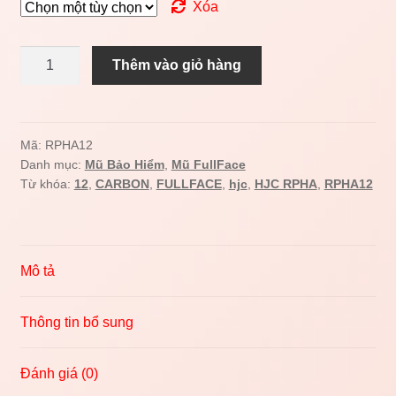
Xóa
Mũ
Thêm vào giỏ hàng
fullface
HJC
RPHA12
SOLID
Mã:
RPHA12
Danh mục:
Mũ Bảo Hiểm
,
Mũ FullFace
số
Từ khóa:
12
,
CARBON
,
FULLFACE
,
hjc
,
HJC RPHA
,
RPHA12
lượng
Mô tả
Thông tin bổ sung
Đánh giá (0)