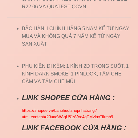
R22.06 VÀ QUATEST QCVN
BẢO HÀNH CHÍNH HÃNG 5 NĂM KỂ TỪ NGÀY
MUA VÀ KHÔNG QUÁ 7 NĂM KỂ TỪ NGÀY
SẢN XUẤT
PHỤ KIỆN ĐI KÈM: 1 KÍNH 2D TRONG SUỐT, 1
KÍNH DARK SMOKE, 1 PINLOCK, TẤM CHE
CẰM VÀ TẤM CHE MŨI
LINK SHOPEE CỬA HÀNG :
https://shopee.vn/banphuotshopnhatrang?
utm_content=29uacWAqU81sVxo4gDMvknCfkmh9
LINK FACEBOOK CỬA HÀNG :