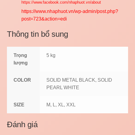
https://www.facebook.com/nhaphuot.vn/about
https://www.nhaphuot.vn/wp-admin/post.php?
post=723&action=edi
Thông tin bổ sung
Trọng
5 kg
lượng
COLOR
SOLID METAL BLACK, SOLID
PEARL WHITE
SIZE
M, L, XL, XXL
Đánh giá