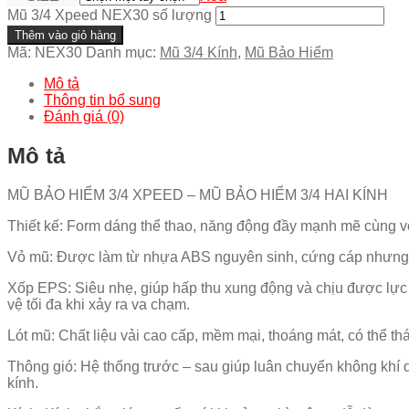
Mũ 3/4 Xpeed NEX30 số lượng
Thêm vào giỏ hàng
Mã:
NEX30
Danh mục:
Mũ 3/4 Kính
,
Mũ Bảo Hiểm
Mô tả
Thông tin bổ sung
Đánh giá (0)
Mô tả
MŨ BẢO HIỂM 3/4 XPEED – MŨ BẢO HIỂM 3/4 HAI KÍNH
Thiết kế: Form dáng thể thao, năng động đầy mạnh mẽ cùng với 
Vỏ mũ: Được làm từ nhựa ABS nguyên sinh, cứng cáp nhưng cũn
Xốp EPS: Siêu nhẹ, giúp hấp thu xung động và chịu được lực n
vệ tối đa khi xảy ra va chạm.
Lót mũ: Chất liệu vải cao cấp, mềm mại, thoáng mát, có thể t
Thông gió: Hệ thống trước – sau giúp luân chuyển không khí d
kính.