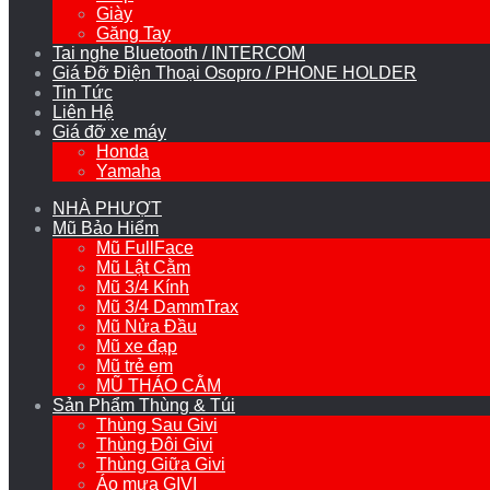
Giày
Găng Tay
Tai nghe Bluetooth / INTERCOM
Giá Đỡ Điện Thoại Osopro / PHONE HOLDER
Tin Tức
Liên Hệ
Giá đỡ xe máy
Honda
Yamaha
NHÀ PHƯỢT
Mũ Bảo Hiểm
Mũ FullFace
Mũ Lật Cằm
Mũ 3/4 Kính
Mũ 3/4 DammTrax
Mũ Nửa Đầu
Mũ xe đạp
Mũ trẻ em
MŨ THÁO CẰM
Sản Phẩm Thùng & Túi
Thùng Sau Givi
Thùng Đôi Givi
Thùng Giữa Givi
Áo mưa GIVI