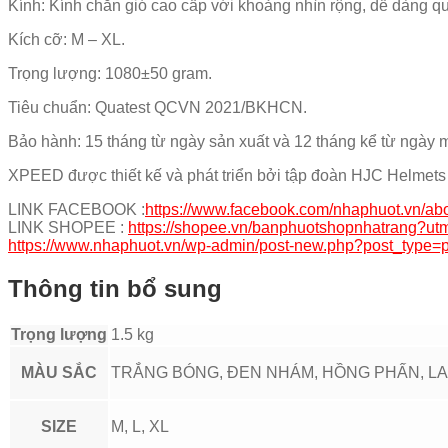
Kính: Kính chắn gió cao cấp với khoảng nhìn rộng, dễ dàng qu
Kích cỡ: M – XL.
Trọng lượng: 1080±50 gram.
Tiêu chuẩn: Quatest QCVN 2021/BKHCN.
Bảo hành: 15 tháng từ ngày sản xuất và 12 tháng kể từ ngày 
XPEED được thiết kế và phát triển bởi tập đoàn HJC Helmet
LINK FACEBOOK :
https://www.facebook.com/nhaphuot.vn/ab
LINK SHOPEE :
https://shopee.vn/banphuotshopnhatrang
https://www.nhaphuot.vn/wp-admin/post-new.php?post_type=
Thông tin bổ sung
Trọng lượng
1.5 kg
MÀU SẮC
TRẮNG BÓNG, ĐEN NHÁM, HỒNG PHẤN, L
SIZE
M, L, XL