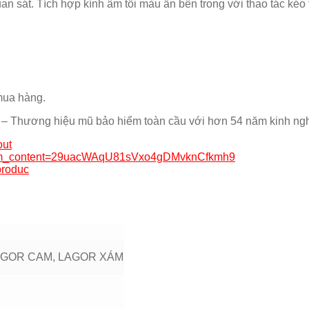
an sát. Tích hợp kính âm tối màu ẩn bên trong với thao tác ké
mua hàng.
s – Thương hiệu mũ bảo hiểm toàn cầu với hơn 54 năm kinh ng
out
?utm_content=29uacWAqU81sVxo4gDMvknCfkmh9
produc
AGOR CAM, LAGOR XÁM