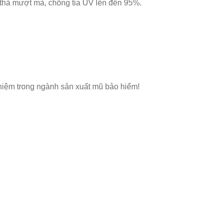
o thả mượt mà, chống tia UV lên đến 95%.
hiệm trong ngành sản xuất mũ bảo hiểm!