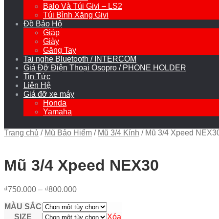
Balo Và Túi Givi – LS2
Túi Bình Xăng Givi
Đồ Bảo Hộ
Giáp
Giày
Găng Tay
Tai nghe Bluetooth / INTERCOM
Giá Đỡ Điện Thoại Osopro / PHONE HOLDER
Tin Tức
Liên Hệ
Giá đỡ xe máy
Honda
Yamaha
Trang chủ
/
Mũ Bảo Hiểm
/
Mũ 3/4 Kính
/
Mũ 3/4 Xpeed NEX3
Mũ 3/4 Xpeed NEX30
₫
750.000
–
₫
800.000
MÀU SẮC
SIZE
Xóa