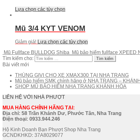
Lựa chọn các tùy chọn
Mũ 3/4 KYT VENOM
Giảm giá!
Lựa chọn các tùy chọn
Mũ Fullface BULLDOG Shiba
Mũ bảo hiểm fullface XPEED 
Tìm kiếm cho:
Bài viết mới
THÙNG GIVI CHO XE XMAX300 TẠI NHA TRANG
Mũ bảo hiểm SMK chính hãng ở NHA TRANG – KHÁN
SHOP MŨ BẢO HIỂM NHA TRANG KHÁNH HÒA
LIÊN HỆ VỚI NHÀ PHƯỢT
MUA HÀNG CHÍNH HÃNG TẠI:
Địa chỉ: 58 Trần Khánh Dư, Phước Tân, Nha Trang
Điện thoại:
0933.944.246
Hộ Kinh Doanh Bạn Phượt Shop Nha Trang
GCNDKHKD: 37A8029077