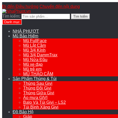
Đi đến Điều hướng
Chuyển đến nội dung
Tìm kiếm:
Tìm kiếm
Danh mục
NHÀ PHƯỢT
Mũ Bảo Hiểm
Mũ FullFace
Mũ Lật Cằm
Mũ 3/4 Kính
Mũ 3/4 DammTrax
Mũ Nửa Đầu
Mũ xe đạp
Mũ trẻ em
MŨ THÁO CẰM
Sản Phẩm Thùng & Túi
Thùng Sau Givi
Thùng Đôi Givi
Thùng Giữa Givi
Áo mưa GIVI
Balo Và Túi Givi – LS2
Túi Bình Xăng Givi
Đồ Bảo Hộ
Giáp