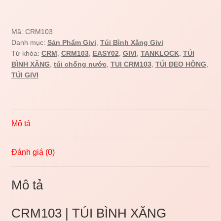
|
Túi
bình
Mã:
CRM103
Danh mục:
Sản Phẩm Givi
,
Túi Bình Xăng Givi
xăng
Từ khóa:
CRM
,
CRM103
,
EASY02
,
GIVI
,
TANKLOCK
,
TÚI
MAGNETS
BÌNH XĂNG
,
túi chống nước
,
TUI CRM103
,
TÚI ĐEO HÔNG
,
số
TÚI GIVI
lượng
Mô tả
Đánh giá (0)
Mô tả
CRM103 | TÚI BÌNH XĂNG