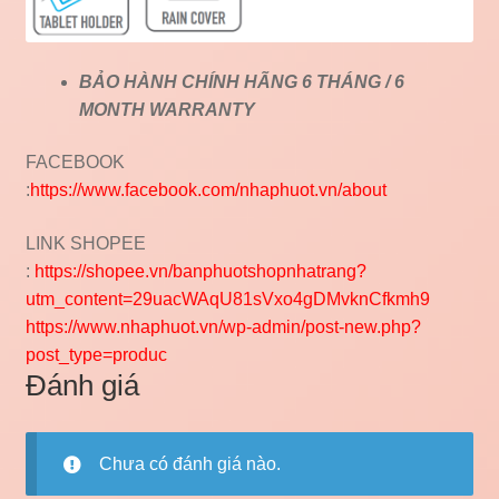
BẢO HÀNH CHÍNH HÃNG 6 THÁNG / 6
MONTH WARRANTY
FACEBOOK
:
https://www.facebo
ok.com/nhaphuot.vn/about
LINK SHOPEE
:
https://shopee.vn/banphuotshopnhatrang?
utm_content=29uacWAqU81sVxo4gDMvknCfkmh9
https://www.nhaphuot.vn/wp-admin/post-new.php?
post_type=produc
Đánh giá
Chưa có đánh giá nào.