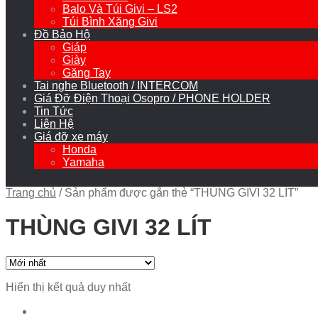
Balo Và Túi Givi – LS2
Túi Bình Xăng Givi
Đồ Bảo Hộ
Giáp
Giày
Găng Tay
Tai nghe Bluetooth / INTERCOM
Giá Đỡ Điện Thoại Osopro / PHONE HOLDER
Tin Tức
Liên Hệ
Giá đỡ xe máy
Honda
Yamaha
Trang chủ
/
Sản phẩm được gắn thẻ “THÙNG GIVI 32 LÍT”
THÙNG GIVI 32 LÍT
Hiển thị kết quả duy nhất