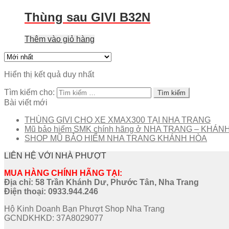
Thùng sau GIVI B32N
Thêm vào giỏ hàng
Hiển thị kết quả duy nhất
Tìm kiếm cho:
Bài viết mới
THÙNG GIVI CHO XE XMAX300 TẠI NHA TRANG
Mũ bảo hiểm SMK chính hãng ở NHA TRANG – KHÁN
SHOP MŨ BẢO HIỂM NHA TRANG KHÁNH HÒA
LIÊN HỆ VỚI NHÀ PHƯỢT
MUA HÀNG CHÍNH HÃNG TẠI:
Địa chỉ: 58 Trần Khánh Dư, Phước Tân, Nha Trang
Điện thoại:
0933.944.246
Hộ Kinh Doanh Bạn Phượt Shop Nha Trang
GCNDKHKD: 37A8029077