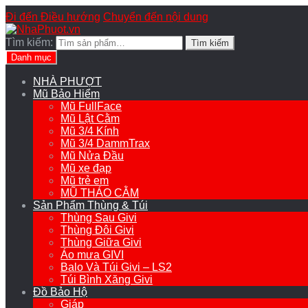
Đi đến Điều hướng
Chuyển đến nội dung
Tìm kiếm:
Tìm kiếm
Danh mục
NHÀ PHƯỢT
Mũ Bảo Hiểm
Mũ FullFace
Mũ Lật Cằm
Mũ 3/4 Kính
Mũ 3/4 DammTrax
Mũ Nửa Đầu
Mũ xe đạp
Mũ trẻ em
MŨ THÁO CẰM
Sản Phẩm Thùng & Túi
Thùng Sau Givi
Thùng Đôi Givi
Thùng Giữa Givi
Áo mưa GIVI
Balo Và Túi Givi – LS2
Túi Bình Xăng Givi
Đồ Bảo Hộ
Giáp