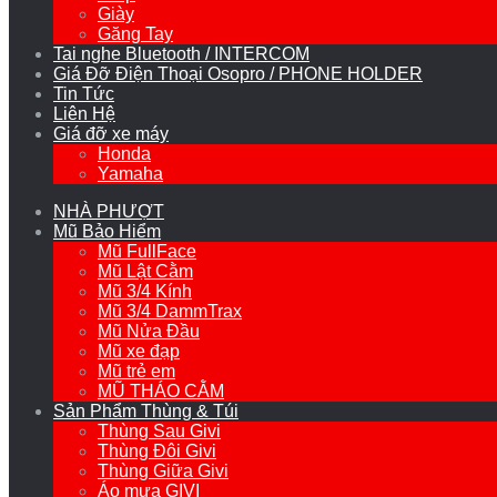
Giày
Găng Tay
Tai nghe Bluetooth / INTERCOM
Giá Đỡ Điện Thoại Osopro / PHONE HOLDER
Tin Tức
Liên Hệ
Giá đỡ xe máy
Honda
Yamaha
NHÀ PHƯỢT
Mũ Bảo Hiểm
Mũ FullFace
Mũ Lật Cằm
Mũ 3/4 Kính
Mũ 3/4 DammTrax
Mũ Nửa Đầu
Mũ xe đạp
Mũ trẻ em
MŨ THÁO CẰM
Sản Phẩm Thùng & Túi
Thùng Sau Givi
Thùng Đôi Givi
Thùng Giữa Givi
Áo mưa GIVI