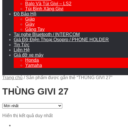
Balo Và Túi Givi – LS2
Túi Bình Xăng Givi
Đồ Bảo Hộ
Giáp
Giày
Găng Tay
Tai nghe Bluetooth / INTERCOM
Giá Đỡ Điện Thoại Osopro / PHONE HOLDER
Tin Tức
Liên Hệ
Giá đỡ xe máy
Honda
Yamaha
Trang chủ
/
Sản phẩm được gắn thẻ “THÙNG GIVI 27”
THÙNG GIVI 27
Hiển thị kết quả duy nhất