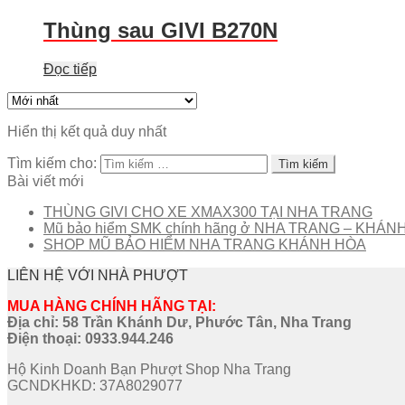
Thùng sau GIVI B270N
Đọc tiếp
Hiển thị kết quả duy nhất
Tìm kiếm cho:
Bài viết mới
THÙNG GIVI CHO XE XMAX300 TẠI NHA TRANG
Mũ bảo hiểm SMK chính hãng ở NHA TRANG – KHÁN
SHOP MŨ BẢO HIỂM NHA TRANG KHÁNH HÒA
LIÊN HỆ VỚI NHÀ PHƯỢT
MUA HÀNG CHÍNH HÃNG TẠI:
Địa chỉ: 58 Trần Khánh Dư, Phước Tân, Nha Trang
Điện thoại:
0933.944.246
Hộ Kinh Doanh Bạn Phượt Shop Nha Trang
GCNDKHKD: 37A8029077