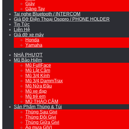
Giày
Găng Tay
Tai nghe Bluetooth / INTERCOM
Giá Đỡ Điện Thoại Osopro / PHONE HOLDER
Tin Tức
Liên Hệ
Giá đỡ xe máy
Honda
Yamaha
NHÀ PHƯỢT
Mũ Bảo Hiểm
Mũ FullFace
Mũ Lật Cằm
Mũ 3/4 Kính
Mũ 3/4 DammTrax
Mũ Nửa Đầu
Mũ xe đạp
Mũ trẻ em
MŨ THÁO CẰM
Sản Phẩm Thùng & Túi
Thùng Sau Givi
Thùng Đôi Givi
Thùng Giữa Givi
Áo mưa GIVI