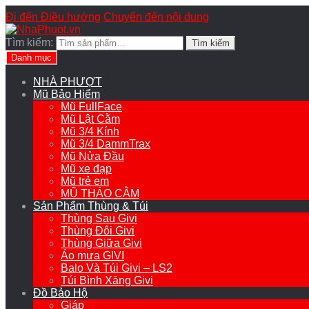
Đi đến Điều hướng
Chuyển đến nội dung
Tìm kiếm:
Tìm kiếm
Danh mục
NHÀ PHƯỢT
Mũ Bảo Hiểm
Mũ FullFace
Mũ Lật Cằm
Mũ 3/4 Kính
Mũ 3/4 DammTrax
Mũ Nửa Đầu
Mũ xe đạp
Mũ trẻ em
MŨ THÁO CẰM
Sản Phẩm Thùng & Túi
Thùng Sau Givi
Thùng Đôi Givi
Thùng Giữa Givi
Áo mưa GIVI
Balo Và Túi Givi – LS2
Túi Bình Xăng Givi
Đồ Bảo Hộ
Giáp