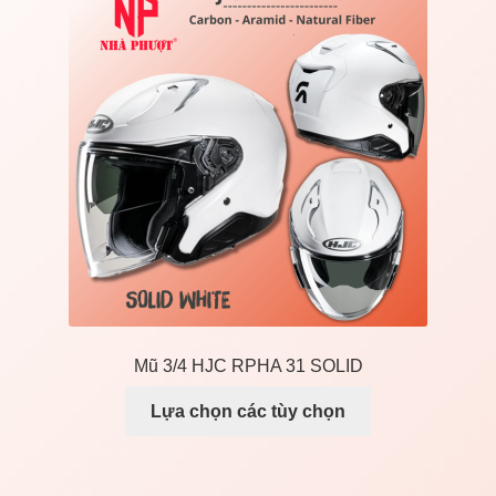
Liên Hệ
Mở
Giá đỡ xe máy
rộng
menu
con
Mũ 3/4 HJC RPHA 31 SOLID
Lựa chọn các tùy chọn