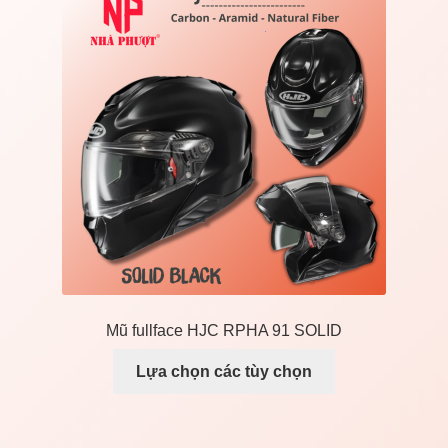
Liên Hệ
Mở
Giá đỡ xe máy
rộng
menu
con
Mũ fullface HJC RPHA 91 SOLID
Lựa chọn các tùy chọn