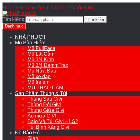
Đi đến Điều hướng
Chuyển đến nội dung
Tìm kiếm:
Tìm kiếm
Danh mục
NHÀ PHƯỢT
Mũ Bảo Hiểm
Mũ FullFace
Mũ Lật Cằm
Mũ 3/4 Kính
Mũ 3/4 DammTrax
Mũ Nửa Đầu
Mũ xe đạp
Mũ trẻ em
MŨ THÁO CẰM
Sản Phẩm Thùng & Túi
Thùng Sau Givi
Thùng Đôi Givi
Thùng Giữa Givi
Áo mưa GIVI
Balo Và Túi Givi – LS2
Túi Bình Xăng Givi
Đồ Bảo Hộ
Giáp