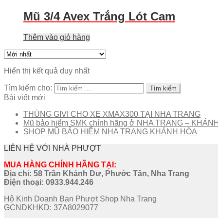
Mũ 3/4 Avex Trắng Lót Cam
Thêm vào giỏ hàng
Hiển thị kết quả duy nhất
Tìm kiếm cho:
Bài viết mới
THÙNG GIVI CHO XE XMAX300 TẠI NHA TRANG
Mũ bảo hiểm SMK chính hãng ở NHA TRANG – KHÁN
SHOP MŨ BẢO HIỂM NHA TRANG KHÁNH HÒA
LIÊN HỆ VỚI NHÀ PHƯỢT
MUA HÀNG CHÍNH HÃNG TẠI:
Địa chỉ: 58 Trần Khánh Dư, Phước Tân, Nha Trang
Điện thoại:
0933.944.246
Hộ Kinh Doanh Bạn Phượt Shop Nha Trang
GCNDKHKD: 37A8029077