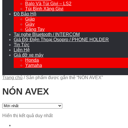
Balo Và Túi Givi – LS2
Túi Bình Xăng Givi
Đồ Bảo Hộ
Giáp
Giày
Găng Tay
Tai nghe Bluetooth / INTERCOM
Giá Đỡ Điện Thoại Osopro / PHONE HOLDER
Tin Tức
Liên Hệ
Giá đỡ xe máy
Honda
Yamaha
Trang chủ
/
Sản phẩm được gắn thẻ “NÓN AVEX”
NÓN AVEX
Hiển thị kết quả duy nhất