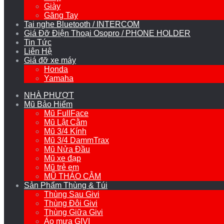
Giày
Găng Tay
Tai nghe Bluetooth / INTERCOM
Giá Đỡ Điện Thoại Osopro / PHONE HOLDER
Tin Tức
Liên Hệ
Giá đỡ xe máy
Honda
Yamaha
NHÀ PHƯỢT
Mũ Bảo Hiểm
Mũ FullFace
Mũ Lật Cằm
Mũ 3/4 Kính
Mũ 3/4 DammTrax
Mũ Nửa Đầu
Mũ xe đạp
Mũ trẻ em
MŨ THÁO CẰM
Sản Phẩm Thùng & Túi
Thùng Sau Givi
Thùng Đôi Givi
Thùng Giữa Givi
Áo mưa GIVI