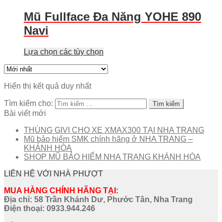
Mũ Fullface Đa Năng YOHE 890
Navi
Lựa chọn các tùy chọn
Hiển thị kết quả duy nhất
Tìm kiếm cho:
Bài viết mới
THÙNG GIVI CHO XE XMAX300 TẠI NHA TRANG
Mũ bảo hiểm SMK chính hãng ở NHA TRANG –
KHÁNH HÒA
SHOP MŨ BẢO HIỂM NHA TRANG KHÁNH HÒA
LIÊN HỆ VỚI NHÀ PHƯỢT
MUA HÀNG CHÍNH HÃNG TẠI:
Địa chỉ: 58 Trần Khánh Dư, Phước Tân, Nha Trang
Điện thoại:
0933.944.246