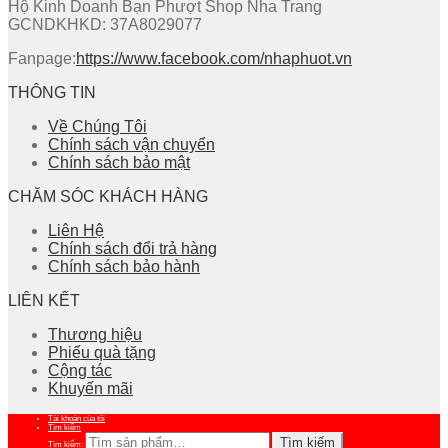
Hộ Kinh Doanh Bạn Phượt Shop Nha Trang
GCNDKHKD: 37A8029077
Fanpage:
https://www.facebook.com/nhaphuot.vn
THÔNG TIN
Về Chúng Tôi
Chính sách vận chuyển
Chính sách bảo mật
CHĂM SÓC KHÁCH HÀNG
Liên Hệ
Chính sách đổi trả hàng
Chính sách bảo hành
LIÊN KẾT
Thương hiệu
Phiếu quà tặng
Cộng tác
Khuyến mãi
Tài khoản của tôi
Tìm kiếm
Tìm kiếm
Tìm kiếm: