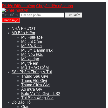
Đi đến Điều hướng
Chuyển đến nội dung
Tìm kiếm:
Tìm kiếm
Danh mục
NHÀ PHƯỢT
Mũ Bảo Hiểm
Mũ FullFace
Mũ Lật Cằm
Mũ 3/4 Kính
Mũ 3/4 DammTrax
Mũ Nửa Đầu
Mũ xe đạp
Mũ trẻ em
MŨ THÁO CẰM
Sản Phẩm Thùng & Túi
Thùng Sau Givi
Thùng Đôi Givi
Thùng Giữa Givi
Áo mưa GIVI
Balo Và Túi Givi – LS2
Túi Bình Xăng Givi
Đồ Bảo Hộ
Giáp