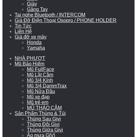
Giày
Găng Tay
Tai nghe Bluetooth / INTERCOM
Giá Đỡ Điện Thoại Osopro / PHONE HOLDER
Tin Tức
Liên Hệ
Giá đỡ xe máy
Honda
Yamaha
NHÀ PHƯỢT
Mũ Bảo Hiểm
Mũ FullFace
Mũ Lật Cằm
Mũ 3/4 Kính
Mũ 3/4 DammTrax
Mũ Nửa Đầu
Mũ xe đạp
Mũ trẻ em
MŨ THÁO CẰM
Sản Phẩm Thùng & Túi
Thùng Sau Givi
Thùng Đôi Givi
Thùng Giữa Givi
Áo mưa GIVI