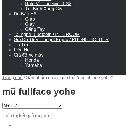
Balo Và Túi Givi – LS2
Túi Bình Xăng Givi
Đồ Bảo Hộ
Giáp
Giày
Găng Tay
Tai nghe Bluetooth / INTERCOM
Giá Đỡ Điện Thoại Osopro / PHONE HOLDER
Tin Tức
Liên Hệ
Giá đỡ xe máy
Honda
Yamaha
Trang chủ
/
Sản phẩm được gắn thẻ “mũ fullface yohe”
mũ fullface yohe
Hiển thị kết quả duy nhất