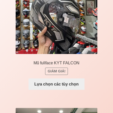
Liên Hệ
Mở
Giá đỡ xe máy
rộng
menu
con
Mũ fullface KYT FALCON
GIẢM GIÁ!
Lựa chọn các tùy chọn