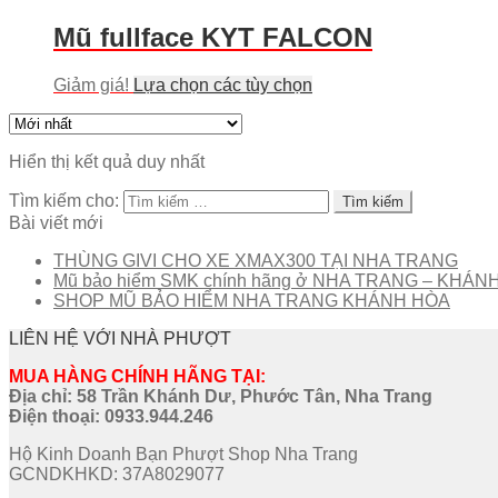
Mũ fullface KYT FALCON
Giảm giá!
Lựa chọn các tùy chọn
Hiển thị kết quả duy nhất
Tìm kiếm cho:
Bài viết mới
THÙNG GIVI CHO XE XMAX300 TẠI NHA TRANG
Mũ bảo hiểm SMK chính hãng ở NHA TRANG – KHÁN
SHOP MŨ BẢO HIỂM NHA TRANG KHÁNH HÒA
LIÊN HỆ VỚI NHÀ PHƯỢT
MUA HÀNG CHÍNH HÃNG TẠI:
Địa chỉ: 58 Trần Khánh Dư, Phước Tân, Nha Trang
Điện thoại:
0933.944.246
Hộ Kinh Doanh Bạn Phượt Shop Nha Trang
GCNDKHKD: 37A8029077