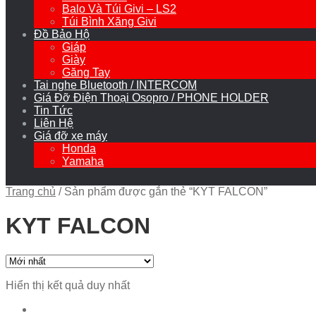
Balo Và Túi Givi – LS2
Túi Bình Xăng Givi
Đồ Bảo Hộ
Giáp
Giày
Găng Tay
Tai nghe Bluetooth / INTERCOM
Giá Đỡ Điện Thoại Osopro / PHONE HOLDER
Tin Tức
Liên Hệ
Giá đỡ xe máy
Honda
Yamaha
Trang chủ
/
Sản phẩm được gắn thẻ “KYT FALCON”
KYT FALCON
Hiển thị kết quả duy nhất