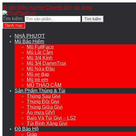
Đi đến Điều hướng
Chuyển đến nội dung
Tìm kiếm:
Tìm kiếm
Danh mục
NHÀ PHƯỢT
Mũ Bảo Hiểm
Mũ FullFace
Mũ Lật Cằm
Mũ 3/4 Kính
Mũ 3/4 DammTrax
Mũ Nửa Đầu
Mũ xe đạp
Mũ trẻ em
MŨ THÁO CẰM
Sản Phẩm Thùng & Túi
Thùng Sau Givi
Thùng Đôi Givi
Thùng Giữa Givi
Áo mưa GIVI
Balo Và Túi Givi – LS2
Túi Bình Xăng Givi
Đồ Bảo Hộ
Giáp