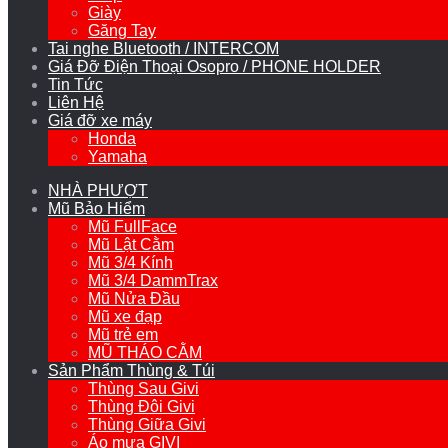
Giày
Găng Tay
Tai nghe Bluetooth / INTERCOM
Giá Đỡ Điện Thoại Osopro / PHONE HOLDER
Tin Tức
Liên Hệ
Giá đỡ xe máy
Honda
Yamaha
NHÀ PHƯỢT
Mũ Bảo Hiểm
Mũ FullFace
Mũ Lật Cằm
Mũ 3/4 Kính
Mũ 3/4 DammTrax
Mũ Nửa Đầu
Mũ xe đạp
Mũ trẻ em
MŨ THÁO CẰM
Sản Phẩm Thùng & Túi
Thùng Sau Givi
Thùng Đôi Givi
Thùng Giữa Givi
Áo mưa GIVI