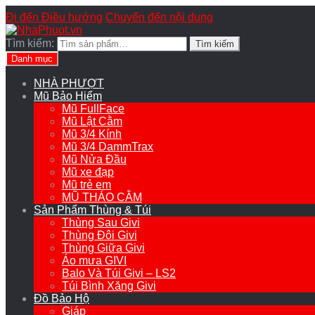
Đi đến Điều hướng
Chuyển đến nội dung
Tìm kiếm:
Tìm kiếm
Danh mục
NHÀ PHƯỢT
Mũ Bảo Hiểm
Mũ FullFace
Mũ Lật Cằm
Mũ 3/4 Kính
Mũ 3/4 DammTrax
Mũ Nửa Đầu
Mũ xe đạp
Mũ trẻ em
MŨ THÁO CẰM
Sản Phẩm Thùng & Túi
Thùng Sau Givi
Thùng Đôi Givi
Thùng Giữa Givi
Áo mưa GIVI
Balo Và Túi Givi – LS2
Túi Bình Xăng Givi
Đồ Bảo Hộ
Giáp