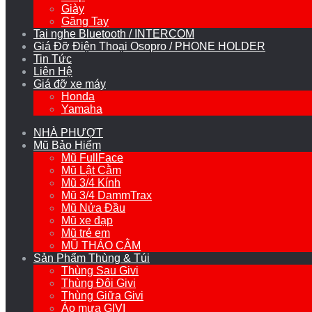
Giày
Găng Tay
Tai nghe Bluetooth / INTERCOM
Giá Đỡ Điện Thoại Osopro / PHONE HOLDER
Tin Tức
Liên Hệ
Giá đỡ xe máy
Honda
Yamaha
NHÀ PHƯỢT
Mũ Bảo Hiểm
Mũ FullFace
Mũ Lật Cằm
Mũ 3/4 Kính
Mũ 3/4 DammTrax
Mũ Nửa Đầu
Mũ xe đạp
Mũ trẻ em
MŨ THÁO CẰM
Sản Phẩm Thùng & Túi
Thùng Sau Givi
Thùng Đôi Givi
Thùng Giữa Givi
Áo mưa GIVI