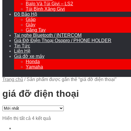
Balo Và Túi Givi – LS2
Túi Bình Xăng Givi
Đồ Bảo Hộ
Giáp
Giày
Găng Tay
Tai nghe Bluetooth / INTERCOM
Giá Đỡ Điện Thoại Osopro / PHONE HOLDER
Tin Tức
Liên Hệ
Giá đỡ xe máy
Honda
Yamaha
Trang chủ
/
Sản phẩm được gắn thẻ “giá đỡ điện thoại”
giá đỡ điện thoại
Hiển thị tất cả 4 kết quả