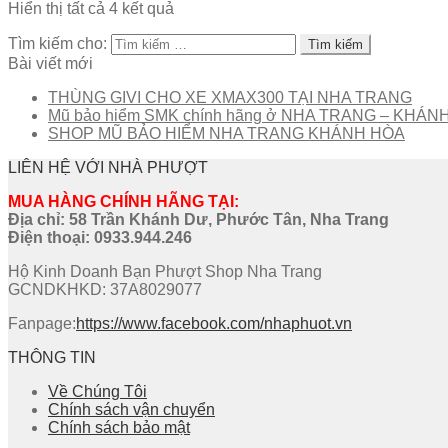
Hiển thị tất cả 4 kết quả
Tìm kiếm cho:
Bài viết mới
THÙNG GIVI CHO XE XMAX300 TẠI NHA TRANG
Mũ bảo hiểm SMK chính hãng ở NHA TRANG – KHÁN
SHOP MŨ BẢO HIỂM NHA TRANG KHÁNH HÒA
LIÊN HỆ VỚI NHÀ PHƯỢT
MUA HÀNG CHÍNH HÃNG TẠI:
Địa chỉ: 58 Trần Khánh Dư, Phước Tân, Nha Trang
Điện thoại:
0933.944.246
Hộ Kinh Doanh Bạn Phượt Shop Nha Trang
GCNDKHKD: 37A8029077
Fanpage:
https://www.facebook.com/nhaphuot.vn
THÔNG TIN
Về Chúng Tôi
Chính sách vận chuyển
Chính sách bảo mật