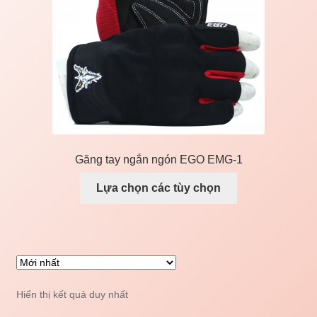
Liên Hệ
Mở
Giá đỡ xe máy
rộng
menu
con
Găng tay ngắn ngón EGO EMG-1
Lựa chọn các tùy chọn
Hiển thị kết quả duy nhất