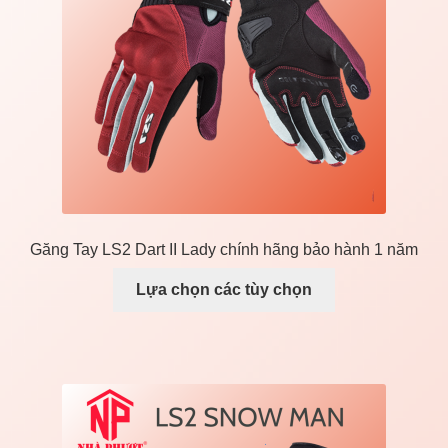
Liên Hệ
Mở
Giá đỡ xe máy
rộng
menu
con
Găng Tay LS2 Dart II Lady chính hãng bảo hành 1 năm
Lựa chọn các tùy chọn