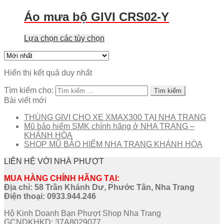
Áo mưa bộ GIVI CRS02-Y
Lựa chọn các tùy chọn
Hiển thị kết quả duy nhất
Tìm kiếm cho:
Bài viết mới
THÙNG GIVI CHO XE XMAX300 TẠI NHA TRANG
Mũ bảo hiểm SMK chính hãng ở NHA TRANG –
KHÁNH HÒA
SHOP MŨ BẢO HIỂM NHA TRANG KHÁNH HÒA
LIÊN HỆ VỚI NHÀ PHƯỢT
MUA HÀNG CHÍNH HÃNG TẠI:
Địa chỉ: 58 Trần Khánh Dư, Phước Tân, Nha Trang
Điện thoại:
0933.944.246
Hộ Kinh Doanh Bạn Phượt Shop Nha Trang
GCNDKHKD: 37A8029077