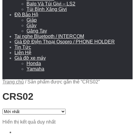
Balo Và Túi Givi – LS2
Túi Bình Xăng Givi
Đồ Bảo Hộ
Giáp
Giày
Găng Tay
Tai nghe Bluetooth / INTERCOM
Giá Đỡ Điện Thoại Osopro / PHONE HOLDER
Tin Tức
Liên Hệ
Giá đỡ xe máy
Honda
Yamaha
Trang chủ
/
Sản phẩm được gắn thẻ “CRS02”
CRS02
Hiển thị kết quả duy nhất