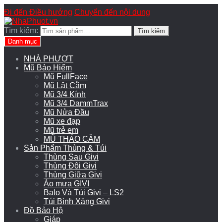
Đi đến Điều hướng
Chuyển đến nội dung
Tìm kiếm:
Tìm kiếm
Danh mục
NHÀ PHƯỢT
Mũ Bảo Hiểm
Mũ FullFace
Mũ Lật Cằm
Mũ 3/4 Kính
Mũ 3/4 DammTrax
Mũ Nửa Đầu
Mũ xe đạp
Mũ trẻ em
MŨ THÁO CẰM
Sản Phẩm Thùng & Túi
Thùng Sau Givi
Thùng Đôi Givi
Thùng Giữa Givi
Áo mưa GIVI
Balo Và Túi Givi – LS2
Túi Bình Xăng Givi
Đồ Bảo Hộ
Giáp