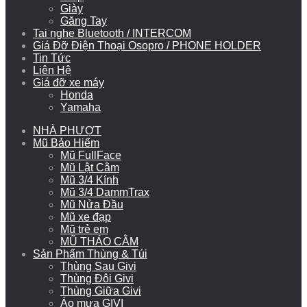
Giày
Găng Tay
Tai nghe Bluetooth / INTERCOM
Giá Đỡ Điện Thoại Osopro / PHONE HOLDER
Tin Tức
Liên Hệ
Giá đỡ xe máy
Honda
Yamaha
NHÀ PHƯỢT
Mũ Bảo Hiểm
Mũ FullFace
Mũ Lật Cằm
Mũ 3/4 Kính
Mũ 3/4 DammTrax
Mũ Nửa Đầu
Mũ xe đạp
Mũ trẻ em
MŨ THÁO CẰM
Sản Phẩm Thùng & Túi
Thùng Sau Givi
Thùng Đôi Givi
Thùng Giữa Givi
Áo mưa GIVI