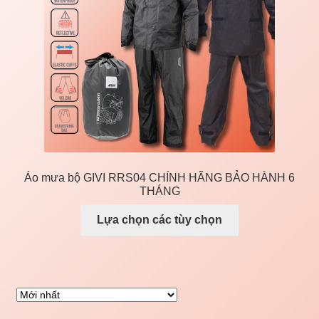
Liên Hệ
Mở
Giá đỡ xe máy
rộng
menu
con
Áo mưa bộ GIVI RRS04 CHÍNH HÃNG BẢO HÀNH 6
THÁNG
Lựa chọn các tùy chọn