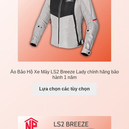
Liên Hệ
Mở
Giá đỡ xe máy
rộng
menu
con
Áo Bảo Hộ Xe Máy LS2 Breeze Lady chính hãng bảo
hành 1 năm
Lựa chọn các tùy chọn