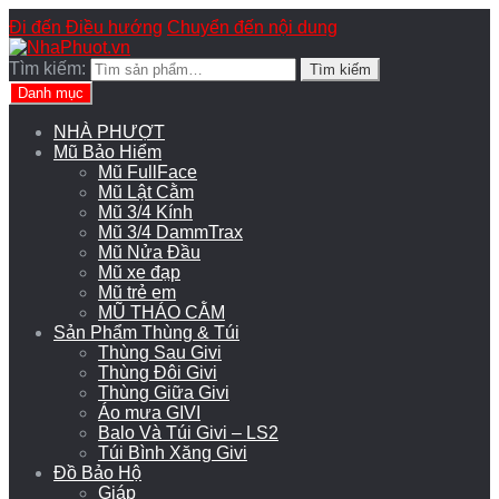
Đi đến Điều hướng
Chuyển đến nội dung
Tìm kiếm:
Tìm kiếm
Danh mục
NHÀ PHƯỢT
Mũ Bảo Hiểm
Mũ FullFace
Mũ Lật Cằm
Mũ 3/4 Kính
Mũ 3/4 DammTrax
Mũ Nửa Đầu
Mũ xe đạp
Mũ trẻ em
MŨ THÁO CẰM
Sản Phẩm Thùng & Túi
Thùng Sau Givi
Thùng Đôi Givi
Thùng Giữa Givi
Áo mưa GIVI
Balo Và Túi Givi – LS2
Túi Bình Xăng Givi
Đồ Bảo Hộ
Giáp