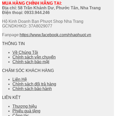
MUA HÀNG CHÍNH HÃNG TẠI:
Địa chỉ: 58 Trần Khánh Dư, Phước Tân, Nha Trang
Điện thoại:
0933.944.246
Hộ Kinh Doanh Bạn Phượt Shop Nha Trang
GCNDKHKD: 37A8029077
Fanpage:
https://www.facebook.com/nhaphuot.vn
THÔNG TIN
Về Chúng Tôi
Chính sách vận chuyển
Chính sách bảo mật
CHĂM SÓC KHÁCH HÀNG
Liên Hệ
Chính sách đổi trả hàng
Chính sách bảo hành
LIÊN KẾT
Thương hiệu
Phiếu quà tặng
Cộng tác