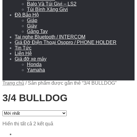
Balo Và Túi Givi – LS2
Túi Bình Xăng Givi
Đồ Bảo Hộ
Giáp
Giày
Găng Tay
Tai nghe Bluetooth / INTERCOM
Giá Đỡ Điện Thoại Osopro / PHONE HOLDER
Tin Tức
Liên Hệ
Giá đỡ xe máy
Honda
Yamaha
Trang chủ
/
Sản phẩm được gắn thẻ “3/4 BULLDOG”
3/4 BULLDOG
Hiển thị tất cả 2 kết quả