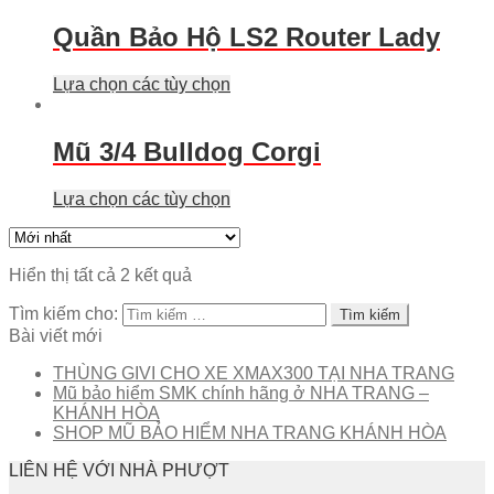
Quần Bảo Hộ LS2 Router Lady
Lựa chọn các tùy chọn
Mũ 3/4 Bulldog Corgi
Lựa chọn các tùy chọn
Hiển thị tất cả 2 kết quả
Tìm kiếm cho:
Bài viết mới
THÙNG GIVI CHO XE XMAX300 TẠI NHA TRANG
Mũ bảo hiểm SMK chính hãng ở NHA TRANG –
KHÁNH HÒA
SHOP MŨ BẢO HIỂM NHA TRANG KHÁNH HÒA
LIÊN HỆ VỚI NHÀ PHƯỢT