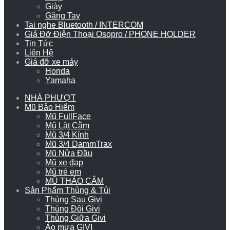
Giày
Găng Tay
Tai nghe Bluetooth / INTERCOM
Giá Đỡ Điện Thoại Osopro / PHONE HOLDER
Tin Tức
Liên Hệ
Giá đỡ xe máy
Honda
Yamaha
NHÀ PHƯỢT
Mũ Bảo Hiểm
Mũ FullFace
Mũ Lật Cằm
Mũ 3/4 Kính
Mũ 3/4 DammTrax
Mũ Nửa Đầu
Mũ xe đạp
Mũ trẻ em
MŨ THÁO CẰM
Sản Phẩm Thùng & Túi
Thùng Sau Givi
Thùng Đôi Givi
Thùng Giữa Givi
Áo mưa GIVI