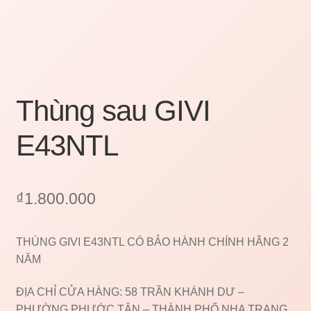
Thùng sau GIVI
E43NTL
₫
1.800.000
THÙNG GIVI E43NTL CÓ BẢO HÀNH CHÍNH HÃNG 2
NĂM
ĐỊA CHỈ CỬA HÀNG: 58 TRẦN KHÁNH DƯ –
PHƯỜNG PHƯỚC TÂN – THÀNH PHỐ NHA TRANG