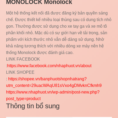
MONOLOCK Monolock
Một hệ thống kết nối đã được đăng ký bản quyền sáng
chế. Được thiết kế nhiều loại thùng sau có dung tích nhỏ
gọn. Thường được sử dụng cho xe tay ga và xe mô tô
phân khối nhỏ. Mặc dù có sự giới hạn về tải trọng, sản
phẩm với kích thước nhỏ vẫn dễ dàng sử dụng. Nhờ
khả năng tương thích với nhiều dòng xe máy nên hệ
thống Monolock được đánh giá cao.
LINK FACEBOOK
:
https://www.facebook.com/nhaphuot.vn/about
LINK SHOPEE
:
https://shopee.vn/banphuotshopnhatrang?
utm_content=29uacWAqU81sVxo4gDMvknCfkmh9
https://www.nhaphuot.vn/wp-admin/post-new.php?
post_type=product
Thông tin bổ sung