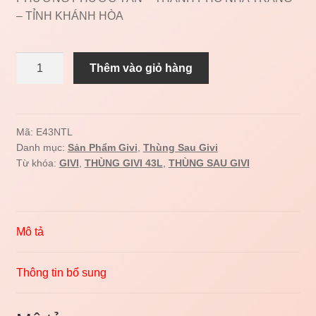
– TỈNH KHÁNH HÒA
Thùng
Thêm vào giỏ hàng
sau
GIVI
E43NTL
số
Mã:
E43NTL
Danh mục:
Sản Phẩm Givi
,
Thùng Sau Givi
lượng
Từ khóa:
GIVI
,
THÙNG GIVI 43L
,
THÙNG SAU GIVI
Mô tả
Thông tin bổ sung