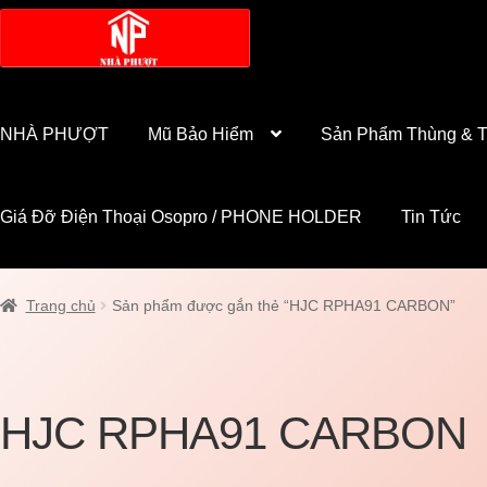
Đi
Chuyển
đến
đến
Điều
nội
hướng
dung
NHÀ PHƯỢT
Mũ Bảo Hiểm
Sản Phẩm Thùng & T
Giá Đỡ Điện Thoại Osopro / PHONE HOLDER
Tin Tức
Trang chủ
Sản phẩm được gắn thẻ “HJC RPHA91 CARBON”
HJC RPHA91 CARBON