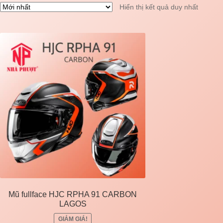
Hiển thị kết quả duy nhất
Mũ fullface HJC RPHA 91 CARBON
LAGOS
GIẢM GIÁ!