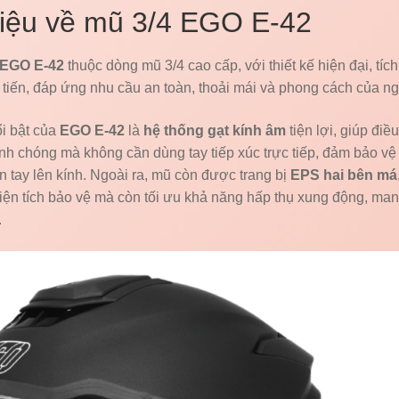
hiệu về mũ 3/4 EGO E-42
EGO E-42
thuộc dòng mũ 3/4 cao cấp, với thiết kế hiện đại, tíc
n tiến, đáp ứng nhu cầu an toàn, thoải mái và phong cách của n
i bật của
EGO E-42
là
hệ thống gạt kính âm
tiện lợi, giúp điề
h chóng mà không cần dùng tay tiếp xúc trực tiếp, đảm bảo vệ
n tay lên kính. Ngoài ra, mũ còn được trang bị
EPS hai bên má
iện tích bảo vệ mà còn tối ưu khả năng hấp thụ xung động, ma
.