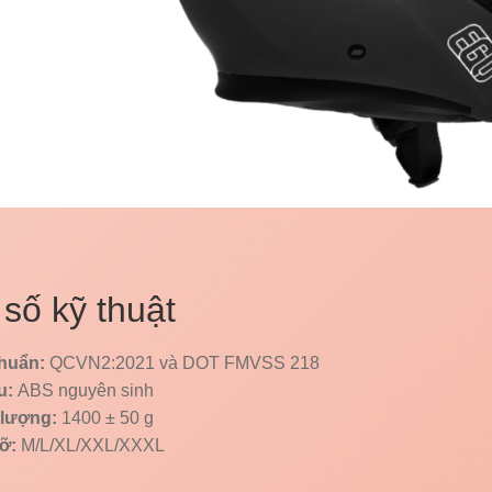
số kỹ thuật
huẩn:
QCVN2:2021 và DOT FMVSS 218
u:
ABS nguyên sinh
 lượng:
1400 ± 50 g
ỡ:
M/L/XL/XXL/XXXL