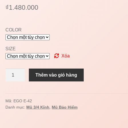
₫
1.480.000
COLOR
SIZE
Xóa
Mũ
Thêm vào giỏ hàng
3/4
EGO
E-
42
Mã:
EGO E-42
Danh mục:
Mũ 3/4 Kính
,
Mũ Bảo Hiểm
số
lượng