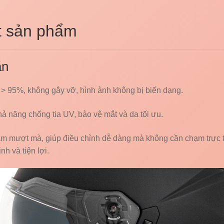
ết sản phẩm
ắn
 > 95%, không gây vỡ, hình ảnh không bị biến dạng.
ả năng chống tia UV, bảo vệ mắt và da tối ưu.
âm mượt mà, giúp điều chỉnh dễ dàng mà không cần chạm trực t
nh và tiện lợi.