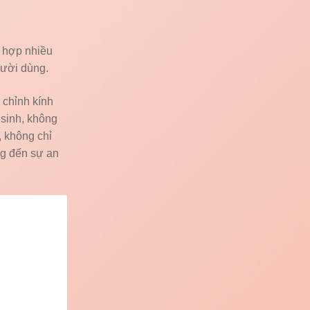
h hợp nhiều
gười dùng.
u chỉnh kính
 sinh, không
, không chỉ
ng đến sự an