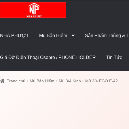
Đi
Chuyển
đến
đến
Điều
nội
hướng
dung
NHÀ PHƯỢT
Mũ Bảo Hiểm
Sản Phẩm Thùng & T
Giá Đỡ Điện Thoại Osopro / PHONE HOLDER
Tin Tức
Trang chủ
Mũ Bảo Hiểm
Mũ 3/4 Kính
Mũ 3/4 EGO E-42