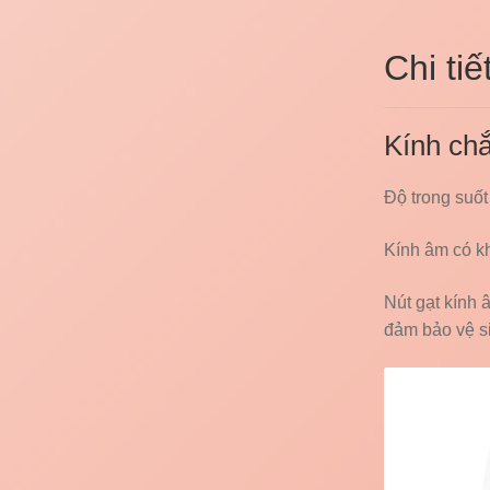
Chi ti
Kính ch
Độ trong suốt
Kính âm có kh
Nút gạt kính 
đảm bảo vệ si